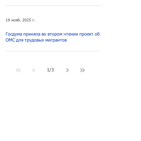
Иностранцев с видом на жительство лишат
льготных лекарств в Подмосковье в 2026 году
19 нояб. 2025 г.
Госдума приняла во втором чтении проект об
ОМС для трудовых мигрантов
1
/
3