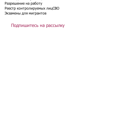
Разрешение на работу
Реестр контролируемых лиц
СВО
Экзамены для мигрантов
Подпишитесь на рассылку
Подписаться
Подбор иностранного персонала;
Онлайн-школа трудового мигранта;
Размер платежей по патентам на 2026 г.;
Гражданство РФ (онлайн-сервисы
);
Список центров временного содержания
иностранных граждан в РФ