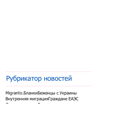
Рубрикатор новостей
Migranto.Бланки
Беженцы с Украины
Внутренняя миграция
Граждане ЕАЭС
Дети мигрантов
Другие вопросы
Запрет на въезд в РФ
Здоровье мигрантов
Иностранные студенты
Миграционный учет
Налоги и взносы
Новости СНГ
Организованный набор
Патент на работу
Проверки ФМС России