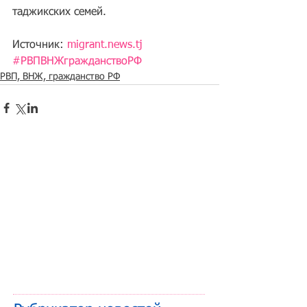
таджикских семей.
Источник: 
migrant.news.tj
#РВПВНЖгражданствоРФ
РВП, ВНЖ, гражданство РФ