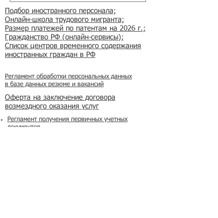
Подбор иностранного персонала;
Онлайн-школа трудового мигранта;
Размер платежей по патентам на 2026 г.;
Гражданство РФ (онлайн-сервисы
);
Список центров временного содержания
иностранных граждан в РФ
Регламент обработки персональных данных
в базе данных резюме и вакансий
​Оферта на заключение договора
возмездного оказания услуг
Регламент получения первичных учетных
документов
Условия применения простой электронной
подписи
Реклама на сайте
Азбука мигранта