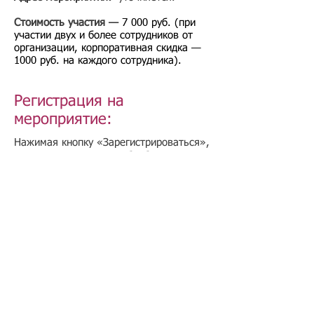
Стоимость участия —
7 000 руб.
(при
участии двух и более сотрудников от
организации, корпоративная скидка —
1000 руб. на каждого сотрудника).
Регистрация на
мероприятие:
Нажимая кнопку «Зарегистрироваться»,
вы даете согласие на обработку своих
персональных данных.
Подбор иностранного персонала;
Онлайн-школа трудового мигранта;
Размер платежей по патентам на 2026 г.;
Гражданство РФ (онлайн-сервисы
);
Список центров временного содержания
иностранных граждан в РФ