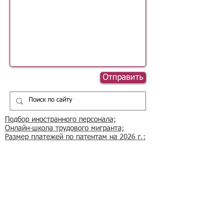
Отправить
Подбор иностранного персонала;
Онлайн-школа трудового мигранта;
Размер платежей по патентам на 2026 г.;
Гражданство РФ (онлайн-сервисы
);
Список центров временного содержания
иностранных граждан в РФ
Регламент обработки персональных данных
в базе данных резюме и вакансий
​Оферта на заключение договора
возмездного оказания услуг