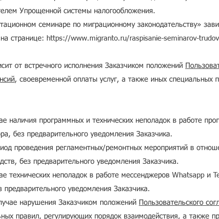
телем Упрощенной системы налогообложения.
ьтационном семинаре по миграционному законодательству» зав
 на странице:
https://www.migranto.ru/raspisanie-seminarov-trudov
исит от встречного исполнения Заказчиком положений
Пользова
нсий
, своевременной оплаты услуг, а также иных специальных 
чае наличия программных и технических неполадок в работе про
ра, без предварительного уведомления Заказчика.
риод проведения регламентных/ремонтных мероприятий в отнош
дств, без предварительного уведомления Заказчика.
чае технических неполадок в работе мессенджеров Whatsapp и T
з предварительного уведомления Заказчика.
случае нарушения Заказчиком положений
Пользовательского согл
ьных правил, регулирующих порядок взаимодействия, а также пр