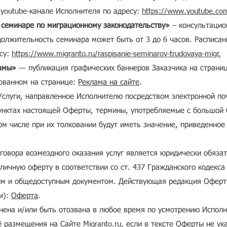
 youtube-канале Исполнителя по адресу:
https://www.youtube.co
 семинаре по миграционному законодательству»
– консультацио
олжительность семинара может быть от 3 до 6 часов. Расписан
су:
https://www.migranto.ru/raspisanie-seminarov-trudovaya-migr.
ламы»
— публикация графических баннеров Заказчика на страни
кованном на странице:
Реклама на сайте
.
Услуги, направленное Исполнителю посредством электронной п
пунктах настоящей Оферты, термины, употребляемые с большой 
ом числе при их толковании будут иметь значение, приведенное
говора возмездного оказания услуг является юридически обяз
личную оферту в соответствии со ст. 437 Гражданского кодекса
м и общедоступным документом. Действующая редакция Оферты
и):
Оферта
.
ена и/или быть отозвана в любое время по усмотрению Исполн
её размещения на Сайте
Migranto.ru
, если в тексте Оферты не ук