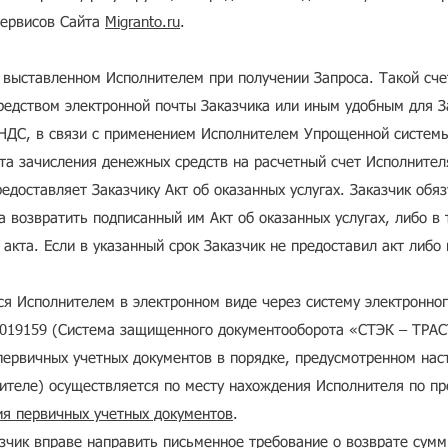
сервисов Сайта
Migranto.ru
.
, выставленном Исполнителем при получении Запроса. Такой сч
едством электронной почты Заказчика или иным удобным для З
 НДС, в связи с применением Исполнителем Упрощенной систем
та зачисления денежных средств на расчетный счет Исполнител
едоставляет Заказчику Акт об оказанных услугах. Заказчик обяз
а возвратить подписанный им Акт об оказанных услугах, либо в
акта. Если в указанный срок Заказчик не предоставил акт либо
тся Исполнителем в электронном виде через систему электронно
19159 (Система защищенного документооборота «СТЭК – ТРАСТ
первичных учетных документов в порядке, предусмотренном нас
теле) осуществляется по месту нахождения Исполнителя по пр
ия первичных учетных документов
.
зчик вправе направить письменное требование о возврате сумм