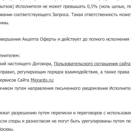
ытков) Исполнителя не может превышать 0,5% (ноль целых, пя
новании соответствующего Запроса. Такая ответственность мож
вины.
совершения Акцепта Оферты и действует до полного исполнения 
лнителем:
овий настоящего Договора,
Пользовательского соглашения сайта 
 правил, регулирующих порядок взаимодействия, а также права 
сервисов Сайта
Migranto.ru
;
чиком путем направления письменного уведомления Исполнител
лежат разрешению путем переписки и переговоров с использова
если споры и разногласия не могут быть урегулированы путем п
Москвы.