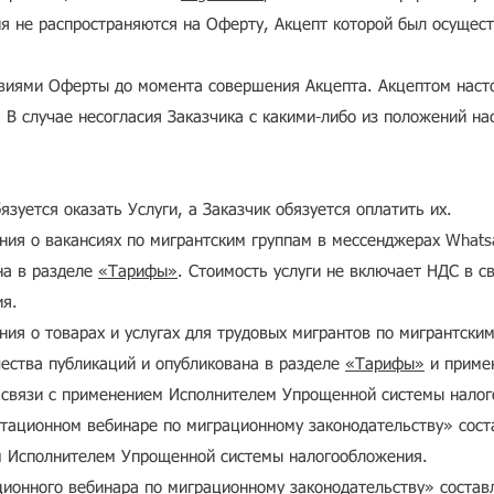
я не распространяются на Оферту, Акцепт которой был осущест
ловиями Оферты до момента совершения Акцепта. Акцептом нас
. В случае несогласия Заказчика с какими-либо из положений н
язуется оказать Услуги, а Заказчик обязуется оплатить их.
ния о вакансиях по мигрантским группам в мессенджерах Whatsa
на в разделе
«Тарифы»
. Стоимость услуги не включает НДС в 
ия.
ния о товарах и услугах для трудовых мигрантов по мигрантски
чества публикаций и опубликована в разделе
«Тарифы»
и примен
в связи с применением Исполнителем Упрощенной системы нало
ьтационном вебинаре по миграционному законодательству» сост
м Исполнителем Упрощенной системы налогообложения.
ционного вебинара по миграционному законодательству» состав