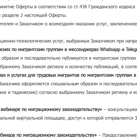
инятие Оферты в соответствии со ст.438 Гражданского кодекса
в разделе 2 настоящей Оферты.
телем и Заказчиком о возмездном оказании услуг, заключенно
ионно-технологических услуг, выбранных Заказчиком при напр
нсиях по мигрантским группам в мессенджерах Whatsapp и Tele
образом и последовательно публикуется в мигрантских группах
ыбранному Заказчиком региону и количеству публикаций, в соот
рах и услугах для трудовых мигрантов по мигрантским группам 
 Заказчика оформляется специальным образом и последовательно
ких и таджикских) согласно выбранному Заказчиком региону и к
 вебинаре по миграционному законодательству»
– консультацио
альной виртуальной площадке, доступ к которой отправляется З
ебинара по миграционному законодательству»
– Предоставление 