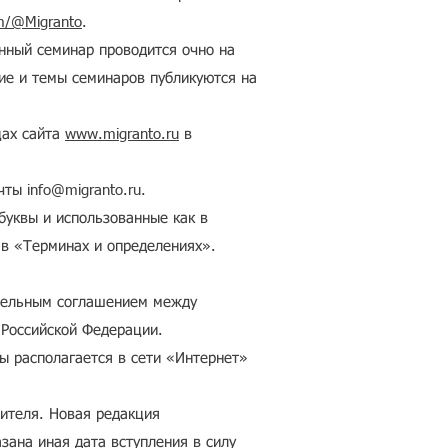
m/@Migranto
.
нный семинар проводится очно на
ие и темы семинаров публикуются на
цах сайта
www.migranto.ru
в
очты
info@migranto.ru
.
буквы и использованные как в
 в «Терминах и определениях».
ательным соглашением между
 Российской Федерации.
 располагается в сети «Интернет»
ителя. Новая редакция
азана иная дата вступления в силу