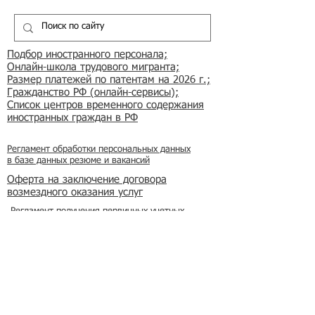
Подбор иностранного персонала;
Онлайн-школа трудового мигранта;
Размер платежей по патентам на 2026 г.;
Гражданство РФ (онлайн-сервисы
);
Список центров временного содержания
иностранных граждан в РФ
Регламент обработки персональных данных
в базе данных резюме и вакансий
​Оферта на заключение договора
возмездного оказания услуг
Регламент получения первичных учетных
документов
Условия применения простой электронной
подписи
Реклама на сайте
Азбука мигранта