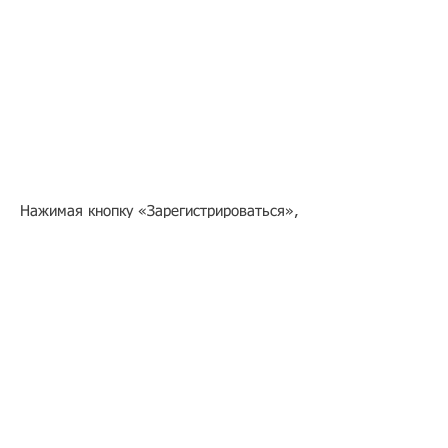
Нажимая кнопку «Зарегистрироваться»,
вы даете согласие на обработку своих
персональных данных.
Оплатить участие в вебинаре
картой »
Если вам удобнее оплата по счету от
юрлица, пожалуйста, отравьте карточку
с реквизитами своей организации на
электронный адрес
info@migranto.ru
.