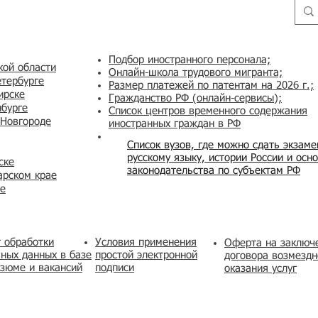
Подбор иностранного персонала;
кой области
Онлайн-школа трудового мигранта;
етербурге
Размер платежей по патентам на 2026 г.;
ирске
Гражданство РФ (онлайн-сервисы
);
нбурге
Список центров временного содержания
 Новгороде
иностранных граждан в РФ
Список вузов, где можно сдать экзам
русскому языку, истории России и осн
ске
законодательства по субъектам РФ
арском крае
же
 обработки
Условия применения
​Оферта на заключ
ных данных в базе
простой электронной
договора возмездн
зюме и вакансий
подписи
оказания услуг