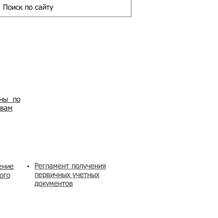
ены по
овам
Регламент получения
ение
первичных учетных
ого
документов