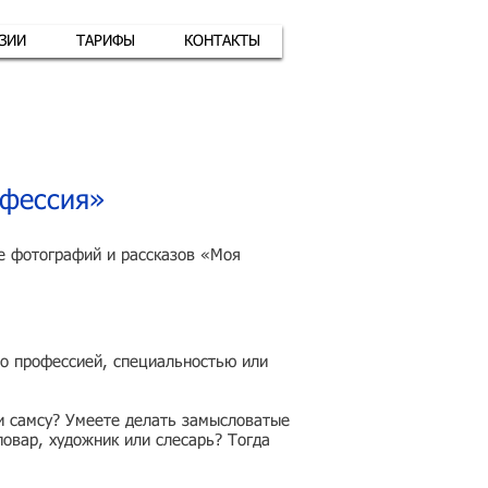
АЗИИ
ТАРИФЫ
КОНТАКТЫ
атная связь
+7 (926) 416-17-34
офессия»
е фотографий и рассказов «Моя
бо профессией, специальностью или
ли самсу? Умеете делать замысловатые
овар, художник или слесарь? Тогда