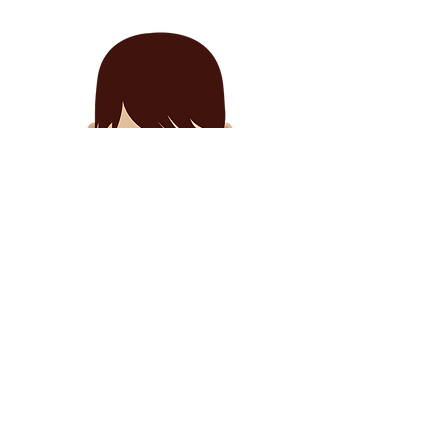
Шаг 5.
Получи приглашение и оформи
учебную визу
Варианты
финансирования