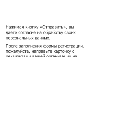
Нажимая кнопку «Отправить», вы
даете согласие на обработку своих
персональных данных.
После заполнения формы регистрации,
пожалуйста, направьте карточку с
реквизитами вашей организации на
почтовый адрес
info@migranto.ru
.
Подбор иностранного персонала;
Онлайн-школа трудового мигранта;
Размер платежей по патентам на 2026 г.;
Гражданство РФ (онлайн-сервисы
);
Список центров временного содержания
иностранных граждан в РФ
Регламент обработки персональных данных
в базе данных резюме и вакансий