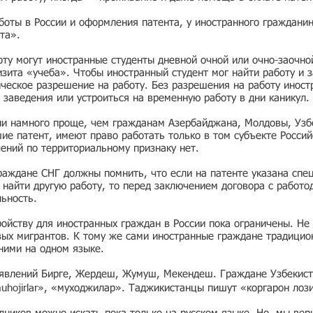
боты в России и оформления патента, у иностранного граждани
та».
ту могут иностранные студенты дневной очной или очно-заочно
зита «учеба». Чтобы иностранный студент мог найти работу и з
ческое разрешение на работу. Без разрешения на работу иност
 заведения или устроиться на временную работу в дни каникул.
ии намного проще, чем гражданам Азербайджана, Молдовы, Узбе
е патент, имеют право работать только в том субъекте Россий
чений по территориальному признаку нет.
раждане СНГ должны помнить, что если на патенте указана спе
ь найти другую работу, то перед заключением договора с работо
льность.
ойству для иностранных граждан в России пока ограничены. Не 
вых мигрантов. К тому же сами иностранные граждане традицио
 ними на одном языке.
ъявлений Бирге, Жердеш, Жумуш, Мекендеш. Граждане Узбекист
muhojirlar», «муходжилар». Таджикистанцы пишут «коргарон лоз