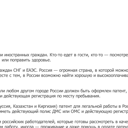
 иностранных граждан. Кто-то едет в гости, кто-то — посмотр
я или поправить здоровье.
раждан СНГ и ЕАЭС. Россия — огромная страна, в которой можно
есте с тем, в России возможно найти хорошую и высокооплачив
или любом другом городе России должен быть оформлен патент,
и действующая регистрация по месту пребывания.
ссия, Казахстан и Киргизия) патент для легальной работы в Ро
 иметь действующий полис ДМС или ОМС и действующую регист
ии российских работодателей, которые готовы рассмотреть в ка
им работу, иногда — проживание и даже помощь в оплате патен