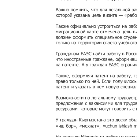
Важно помнить, что для легальной ра
которой указана цель визита — «рабо
Также официально устроиться на рабо
миграционной карте отмечена цель ви
должен оформить специальное студен
только на территории своего учебного
Гражданам ЕАЭС найти работу в Росс
что иностранные граждане, оформивши
на патенте. А у граждан ЕАЭС ограни
Также, оформляя патент на работу, г
право только по ней. Если получилос
патент и указать в нем новую специа
Возможности по легальному трудоустр
предложения с вакансиями для трудо
ресурсами, которые могут говорить с
У граждан Кыргызстана это доски об
«иш бор», «мехнат», «uchun ishlash 