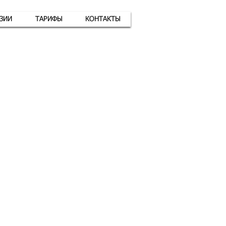
АЗИИ
ТАРИФЫ
КОНТАКТЫ
атная связь
+7 (926) 416-17-34