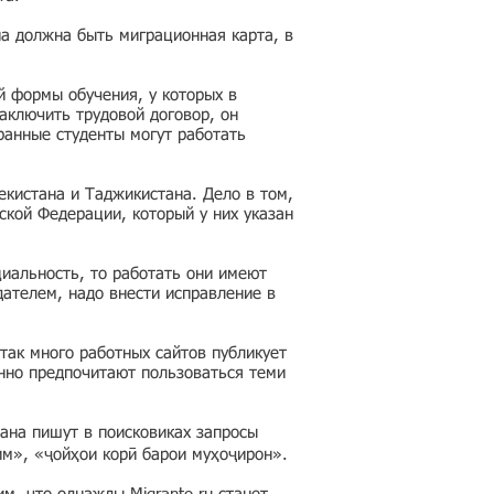
на должна быть миграционная карта, в
й формы обучения, у которых в
аключить трудовой договор, он
ранные студенты могут работать
кистана и Таджикистана. Дело в том,
ской Федерации, который у них указан
циальность, то работать они имеют
дателем, надо внести исправление в
так много работных сайтов публикует
нно предпочитают пользоваться теми
ана пишут в поисковиках запросы
им», «ҷойҳои корӣ барои муҳоҷирон».