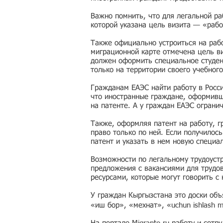
Важно помнить, что для легальной ра
которой указана цель визита — «рабо
Также официально устроиться на рабо
миграционной карте отмечена цель ви
должен оформить специальное студен
только на территории своего учебного
Гражданам ЕАЭС найти работу в Росс
что иностранные граждане, оформивши
на патенте. А у граждан ЕАЭС ограни
Также, оформляя патент на работу, г
право только по ней. Если получилос
патент и указать в нем новую специа
Возможности по легальному трудоустр
предложения с вакансиями для трудо
ресурсами, которые могут говорить с
У граждан Кыргызстана это доски об
«иш бор», «мехнат», «uchun ishlash 