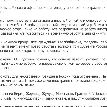
боты в России и оформления патента, у иностранного граждани
та».
ту могут иностранные студенты дневной очной или очно-заочно
зита «учеба». Чтобы иностранный студент мог найти работу и з
ческое разрешение на работу. Без разрешения на работу иност
 заведения или устроиться на временную работу в дни каникул.
ии намного проще, чем гражданам Азербайджана, Молдовы, Узбе
е патент, имеют право работать только в том субъекте Россий
чений по территориальному признаку нет.
раждане СНГ должны помнить, что если на патенте указана спе
ь найти другую работу, то перед заключением договора с работо
льность.
ойству для иностранных граждан в России пока ограничены. Не 
вых мигрантов. К тому же сами иностранные граждане традицио
 ними на одном языке.
ъявлений Бирге, Жердеш, Жумуш, Мекендеш. Граждане Узбекист
muhojirlar», «муходжилар». Таджикистанцы пишут «коргарон лоз