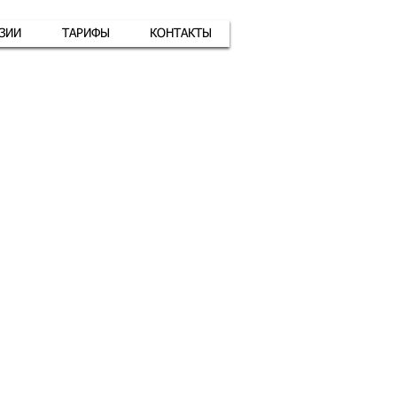
АЗИИ
ТАРИФЫ
КОНТАКТЫ
атная связь
+7 (926) 416-17-34