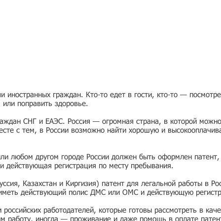
 иностранных граждан. Кто-то едет в гости, кто-то — посмотр
я или поправить здоровье.
раждан СНГ и ЕАЭС. Россия — огромная страна, в которой можно
есте с тем, в России возможно найти хорошую и высокооплачив
или любом другом городе России должен быть оформлен патент,
и действующая регистрация по месту пребывания.
ссия, Казахстан и Киргизия) патент для легальной работы в Ро
 иметь действующий полис ДМС или ОМС и действующую регист
ии российских работодателей, которые готовы рассмотреть в ка
им работу, иногда — проживание и даже помощь в оплате патен