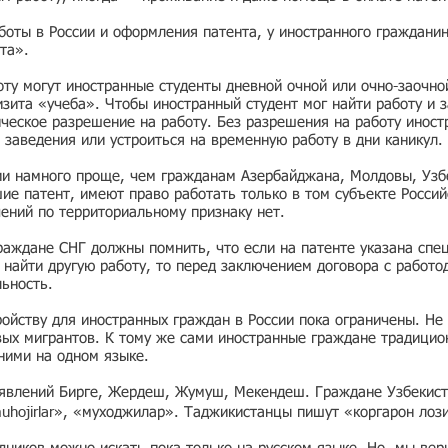
боты в России и оформления патента, у иностранного граждани
та».
ту могут иностранные студенты дневной очной или очно-заочно
зита «учеба». Чтобы иностранный студент мог найти работу и з
ческое разрешение на работу. Без разрешения на работу иност
 заведения или устроиться на временную работу в дни каникул.
ии намного проще, чем гражданам Азербайджана, Молдовы, Узбе
е патент, имеют право работать только в том субъекте Россий
чений по территориальному признаку нет.
раждане СНГ должны помнить, что если на патенте указана спе
ь найти другую работу, то перед заключением договора с работо
льность.
ойству для иностранных граждан в России пока ограничены. Не 
вых мигрантов. К тому же сами иностранные граждане традицио
 ними на одном языке.
ъявлений Бирге, Жердеш, Жумуш, Мекендеш. Граждане Узбекист
muhojirlar», «муходжилар». Таджикистанцы пишут «коргарон лоз