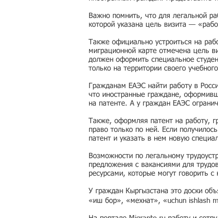
Важно помнить, что для легальной ра
которой указана цель визита — «рабо
Также официально устроиться на рабо
миграционной карте отмечена цель ви
должен оформить специальное студен
только на территории своего учебного
Гражданам ЕАЭС найти работу в Росс
что иностранные граждане, оформивши
на патенте. А у граждан ЕАЭС ограни
Также, оформляя патент на работу, г
право только по ней. Если получилос
патент и указать в нем новую специа
Возможности по легальному трудоустр
предложения с вакансиями для трудо
ресурсами, которые могут говорить с
У граждан Кыргызстана это доски об
«иш бор», «мехнат», «uchun ishlash 