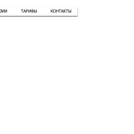
АЗИИ
ТАРИФЫ
КОНТАКТЫ
атная связь
+7 (926) 416-17-34