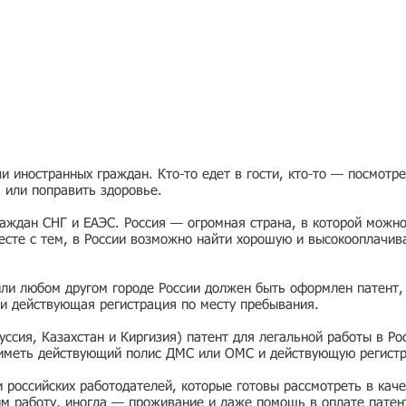
 иностранных граждан. Кто-то едет в гости, кто-то — посмотр
я или поправить здоровье.
раждан СНГ и ЕАЭС. Россия — огромная страна, в которой можно
есте с тем, в России возможно найти хорошую и высокооплачив
или любом другом городе России должен быть оформлен патент,
и действующая регистрация по месту пребывания.
ссия, Казахстан и Киргизия) патент для легальной работы в Ро
 иметь действующий полис ДМС или ОМС и действующую регист
ии российских работодателей, которые готовы рассмотреть в ка
им работу, иногда — проживание и даже помощь в оплате патен