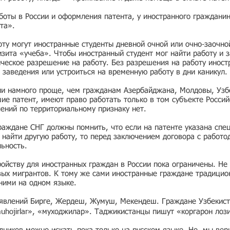
боты в России и оформления патента, у иностранного граждани
та».
ту могут иностранные студенты дневной очной или очно-заочно
зита «учеба». Чтобы иностранный студент мог найти работу и з
ческое разрешение на работу. Без разрешения на работу иност
 заведения или устроиться на временную работу в дни каникул.
ии намного проще, чем гражданам Азербайджана, Молдовы, Узбе
е патент, имеют право работать только в том субъекте Россий
чений по территориальному признаку нет.
раждане СНГ должны помнить, что если на патенте указана спе
ь найти другую работу, то перед заключением договора с работо
льность.
ойству для иностранных граждан в России пока ограничены. Не 
вых мигрантов. К тому же сами иностранные граждане традицио
 ними на одном языке.
ъявлений Бирге, Жердеш, Жумуш, Мекендеш. Граждане Узбекист
muhojirlar», «муходжилар». Таджикистанцы пишут «коргарон лоз