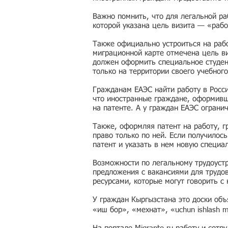
Важно помнить, что для легальной ра
которой указана цель визита — «рабо
Также официально устроиться на рабо
миграционной карте отмечена цель ви
должен оформить специальное студен
только на территории своего учебного
Гражданам ЕАЭС найти работу в Росс
что иностранные граждане, оформивши
на патенте. А у граждан ЕАЭС ограни
Также, оформляя патент на работу, г
право только по ней. Если получилос
патент и указать в нем новую специа
Возможности по легальному трудоустр
предложения с вакансиями для трудо
ресурсами, которые могут говорить с
У граждан Кыргызстана это доски об
«иш бор», «мехнат», «uchun ishlash 