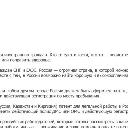
 иностранных граждан. Кто-то едет в гости, кто-то — посмотр
я или поправить здоровье.
раждан СНГ и ЕАЭС. Россия — огромная страна, в которой можно
есте с тем, в России возможно найти хорошую и высокооплачив
или любом другом городе России должен быть оформлен патент,
и действующая регистрация по месту пребывания.
ссия, Казахстан и Киргизия) патент для легальной работы в Ро
 иметь действующий полис ДМС или ОМС и действующую регист
ии российских работодателей, которые готовы рассмотреть в ка
им работу, иногда — проживание и даже помощь в оплате патен