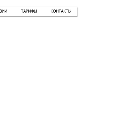
АЗИИ
ТАРИФЫ
КОНТАКТЫ
атная связь
+7 (926) 416-17-34