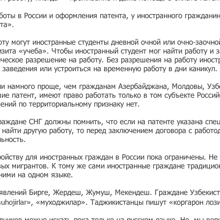
боты в России и оформления патента, у иностранного граждани
та».
ту могут иностранные студенты дневной очной или очно-заочно
зита «учеба». Чтобы иностранный студент мог найти работу и з
ческое разрешение на работу. Без разрешения на работу иност
 заведения или устроиться на временную работу в дни каникул.
ии намного проще, чем гражданам Азербайджана, Молдовы, Узбе
е патент, имеют право работать только в том субъекте Россий
чений по территориальному признаку нет.
раждане СНГ должны помнить, что если на патенте указана спе
ь найти другую работу, то перед заключением договора с работо
льность.
ойству для иностранных граждан в России пока ограничены. Не 
вых мигрантов. К тому же сами иностранные граждане традицио
 ними на одном языке.
ъявлений Бирге, Жердеш, Жумуш, Мекендеш. Граждане Узбекист
muhojirlar», «муходжилар». Таджикистанцы пишут «коргарон лоз