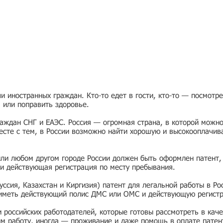
 иностранных граждан. Кто-то едет в гости, кто-то — посмотр
я или поправить здоровье.
раждан СНГ и ЕАЭС. Россия — огромная страна, в которой можно
есте с тем, в России возможно найти хорошую и высокооплачив
или любом другом городе России должен быть оформлен патент,
и действующая регистрация по месту пребывания.
ссия, Казахстан и Киргизия) патент для легальной работы в Ро
 иметь действующий полис ДМС или ОМС и действующую регист
ии российских работодателей, которые готовы рассмотреть в ка
им работу, иногда — проживание и даже помощь в оплате патен