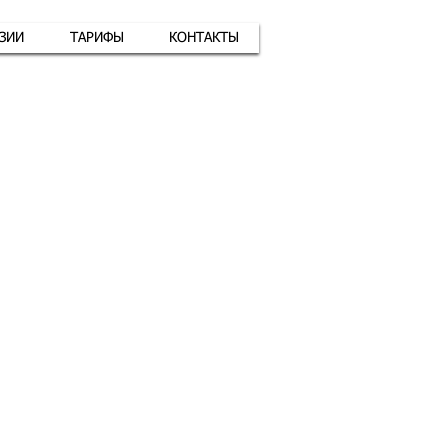
АЗИИ
ТАРИФЫ
КОНТАКТЫ
атная связь
+7 (926) 416-17-34