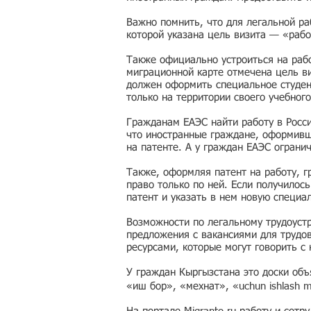
Важно помнить, что для легальной ра
которой указана цель визита — «рабо
Также официально устроиться на рабо
миграционной карте отмечена цель ви
должен оформить специальное студен
только на территории своего учебного
Гражданам ЕАЭС найти работу в Росс
что иностранные граждане, оформивши
на патенте. А у граждан ЕАЭС ограни
Также, оформляя патент на работу, г
право только по ней. Если получилос
патент и указать в нем новую специа
Возможности по легальному трудоустр
предложения с вакансиями для трудо
ресурсами, которые могут говорить с
У граждан Кыргызстана это доски об
«иш бор», «мехнат», «uchun ishlash 