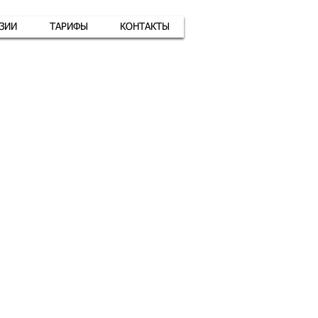
АЗИИ
ТАРИФЫ
КОНТАКТЫ
атная связь
+7 (926) 416-17-34