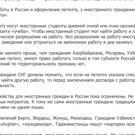
боты в России и оформления патента, у иностранного граждани
та».
ту могут иностранные студенты дневной очной или очно-заочно
зита «учеба». Чтобы иностранный студент мог найти работу и з
ческое разрешение на работу. Без разрешения на работу иност
 заведения или устроиться на временную работу в дни каникул.
ии намного проще, чем гражданам Азербайджана, Молдовы, Узбе
е патент, имеют право работать только в том субъекте Россий
чений по территориальному признаку нет.
раждане СНГ должны помнить, что если на патенте указана спе
ь найти другую работу, то перед заключением договора с работо
льность.
ойству для иностранных граждан в России пока ограничены. Не 
вых мигрантов. К тому же сами иностранные граждане традицио
 ними на одном языке.
ъявлений Бирге, Жердеш, Жумуш, Мекендеш. Граждане Узбекист
muhojirlar», «муходжилар». Таджикистанцы пишут «коргарон лоз