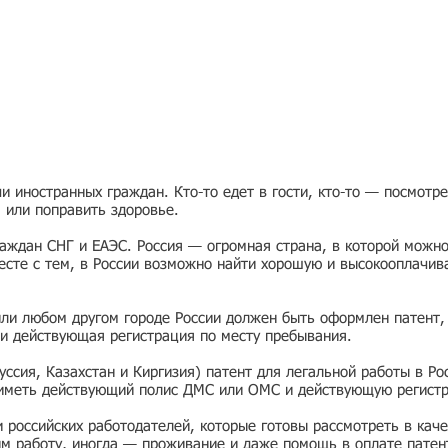
 иностранных граждан. Кто-то едет в гости, кто-то — посмотр
я или поправить здоровье.
раждан СНГ и ЕАЭС. Россия — огромная страна, в которой можно
есте с тем, в России возможно найти хорошую и высокооплачив
или любом другом городе России должен быть оформлен патент,
и действующая регистрация по месту пребывания.
ссия, Казахстан и Киргизия) патент для легальной работы в Ро
 иметь действующий полис ДМС или ОМС и действующую регист
ии российских работодателей, которые готовы рассмотреть в ка
им работу, иногда — проживание и даже помощь в оплате патен