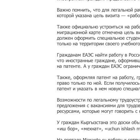
Важно помнить, что для легальной ра
которой указана цель визита — «рабо
Также официально устроиться на рабо
миграционной карте отмечена цель ви
должен оформить специальное студен
только на территории своего учебного
Гражданам ЕАЭС найти работу в Росс
что иностранные граждане, оформивши
на патенте. А у граждан ЕАЭС ограни
Также, оформляя патент на работу, г
право только по ней. Если получилос
патент и указать в нем новую специа
Возможности по легальному трудоустр
предложения с вакансиями для трудо
ресурсами, которые могут говорить с
У граждан Кыргызстана это доски об
«иш бор», «мехнат», «uchun ishlash 