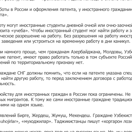
боты в России и оформления патента, у иностранного граждани
та».
ту могут иностранные студенты дневной очной или очно-заочно
зита «учеба». Чтобы иностранный студент мог найти работу и з
ческое разрешение на работу. Без разрешения на работу иност
 заведения или устроиться на временную работу в дни каникул.
ии намного проще, чем гражданам Азербайджана, Молдовы, Узбе
е патент, имеют право работать только в том субъекте Россий
чений по территориальному признаку нет.
раждане СНГ должны помнить, что если на патенте указана спе
ь найти другую работу, то перед заключением договора с работо
льность.
ойству для иностранных граждан в России пока ограничены. Не 
вых мигрантов. К тому же сами иностранные граждане традицио
 ними на одном языке.
ъявлений Бирге, Жердеш, Жумуш, Мекендеш. Граждане Узбекист
muhojirlar», «муходжилар». Таджикистанцы пишут «коргарон лоз