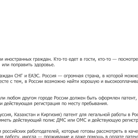
 иностранных граждан. Кто-то едет в гости, кто-то — посмотр
я или поправить здоровье.
раждан СНГ и ЕАЭС. Россия — огромная страна, в которой можно
есте с тем, в России возможно найти хорошую и высокооплачив
или любом другом городе России должен быть оформлен патент,
и действующая регистрация по месту пребывания.
ссия, Казахстан и Киргизия) патент для легальной работы в Ро
 иметь действующий полис ДМС или ОМС и действующую регист
ии российских работодателей, которые готовы рассмотреть в ка
им работу, иногда — проживание и даже помощь в оплате патен