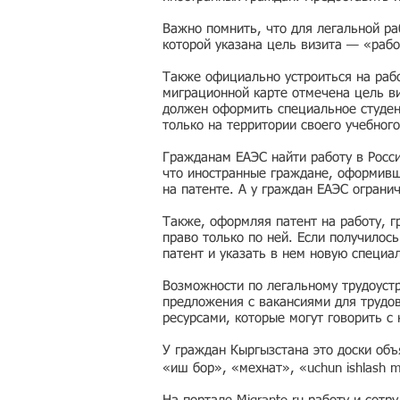
Важно помнить, что для легальной ра
которой указана цель визита — «рабо
Также официально устроиться на рабо
миграционной карте отмечена цель ви
должен оформить специальное студен
только на территории своего учебного
Гражданам ЕАЭС найти работу в Росс
что иностранные граждане, оформивши
на патенте. А у граждан ЕАЭС ограни
Также, оформляя патент на работу, г
право только по ней. Если получилос
патент и указать в нем новую специа
Возможности по легальному трудоустр
предложения с вакансиями для трудо
ресурсами, которые могут говорить с
У граждан Кыргызстана это доски об
«иш бор», «мехнат», «uchun ishlash 