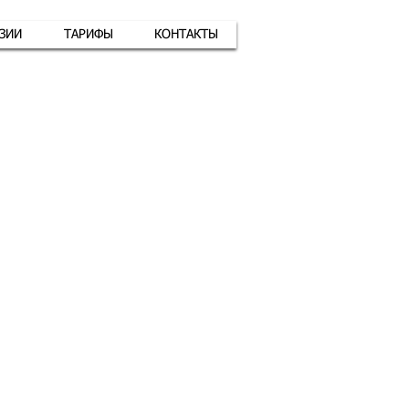
АЗИИ
ТАРИФЫ
КОНТАКТЫ
атная связь
+7 (926) 416-17-34