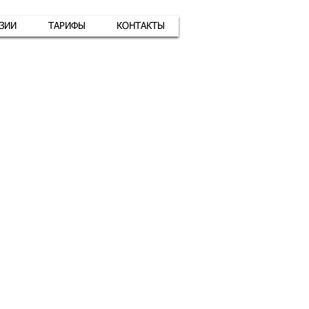
АЗИИ
ТАРИФЫ
КОНТАКТЫ
атная связь
+7 (926) 416-17-34