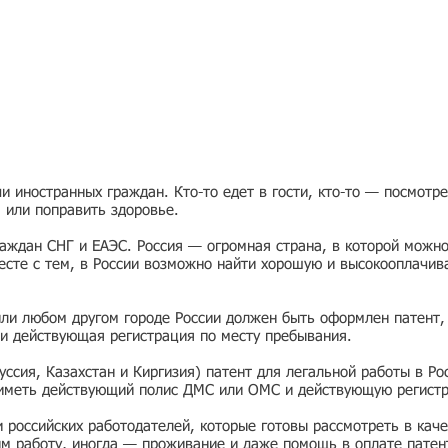
 иностранных граждан. Кто-то едет в гости, кто-то — посмотр
я или поправить здоровье.
раждан СНГ и ЕАЭС. Россия — огромная страна, в которой можно
есте с тем, в России возможно найти хорошую и высокооплачив
или любом другом городе России должен быть оформлен патент,
и действующая регистрация по месту пребывания.
ссия, Казахстан и Киргизия) патент для легальной работы в Ро
 иметь действующий полис ДМС или ОМС и действующую регист
ии российских работодателей, которые готовы рассмотреть в ка
им работу, иногда — проживание и даже помощь в оплате патен