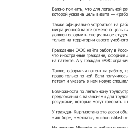
Важно помнить, что для легальной ра
которой указана цель визита — «рабо
Также официально устроиться на рабо
миграционной карте отмечена цель ви
должен оформить специальное студен
только на территории своего учебного
Гражданам ЕАЭС найти работу в Росс
что иностранные граждане, оформивши
на патенте. А у граждан ЕАЭС ограни
Также, оформляя патент на работу, г
право только по ней. Если получилос
патент и указать в нем новую специа
Возможности по легальному трудоустр
предложения с вакансиями для трудо
ресурсами, которые могут говорить с
У граждан Кыргызстана это доски об
«иш бор», «мехнат», «uchun ishlash 