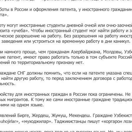
боты в России и оформления патента, у иностранного граждани
та».
ту могут иностранные студенты дневной очной или очно-заочно
зита «учеба». Чтобы иностранный студент мог найти работу и з
ческое разрешение на работу. Без разрешения на работу иност
 заведения или устроиться на временную работу в дни каникул.
ии намного проще, чем гражданам Азербайджана, Молдовы, Узбе
е патент, имеют право работать только в том субъекте Россий
чений по территориальному признаку нет.
раждане СНГ должны помнить, что если на патенте указана спе
ь найти другую работу, то перед заключением договора с работо
льность.
ойству для иностранных граждан в России пока ограничены. Не 
вых мигрантов. К тому же сами иностранные граждане традицио
 ними на одном языке.
ъявлений Бирге, Жердеш, Жумуш, Мекендеш. Граждане Узбекист
muhojirlar», «муходжилар». Таджикистанцы пишут «коргарон лоз