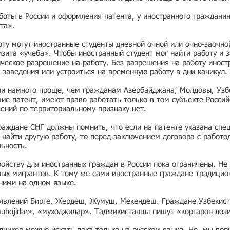
боты в России и оформления патента, у иностранного граждани
та».
ту могут иностранные студенты дневной очной или очно-заочно
зита «учеба». Чтобы иностранный студент мог найти работу и з
ческое разрешение на работу. Без разрешения на работу иност
 заведения или устроиться на временную работу в дни каникул.
ии намного проще, чем гражданам Азербайджана, Молдовы, Узбе
е патент, имеют право работать только в том субъекте Россий
чений по территориальному признаку нет.
раждане СНГ должны помнить, что если на патенте указана спе
ь найти другую работу, то перед заключением договора с работо
льность.
ойству для иностранных граждан в России пока ограничены. Не 
вых мигрантов. К тому же сами иностранные граждане традицио
 ними на одном языке.
ъявлений Бирге, Жердеш, Жумуш, Мекендеш. Граждане Узбекист
muhojirlar», «муходжилар». Таджикистанцы пишут «коргарон лоз