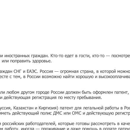
 иностранных граждан. Кто-то едет в гости, кто-то — посмотр
я или поправить здоровье.
раждан СНГ и ЕАЭС. Россия — огромная страна, в которой можно
есте с тем, в России возможно найти хорошую и высокооплачив
или любом другом городе России должен быть оформлен патент,
и действующая регистрация по месту пребывания.
ссия, Казахстан и Киргизия) патент для легальной работы в Ро
 иметь действующий полис ДМС или ОМС и действующую регист
ии российских работодателей, которые готовы рассмотреть в ка
им работу, иногда — проживание и даже помощь в оплате патен