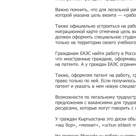
Важно помнить, что для легальной ра
которой указана цель визита — «рабо
Также официально устроиться на рабо
миграционной карте отмечена цель ви
должен оформить специальное студен
только на территории своего учебного
Гражданам ЕАЭС найти работу в Росс
что иностранные граждане, оформивши
на патенте. А у граждан ЕАЭС ограни
Также, оформляя патент на работу, г
право только по ней. Если получилос
патент и указать в нем новую специа
Возможности по легальному трудоустр
предложения с вакансиями для трудо
ресурсами, которые могут говорить с
У граждан Кыргызстана это доски об
«иш бор», «мехнат», «uchun ishlash 