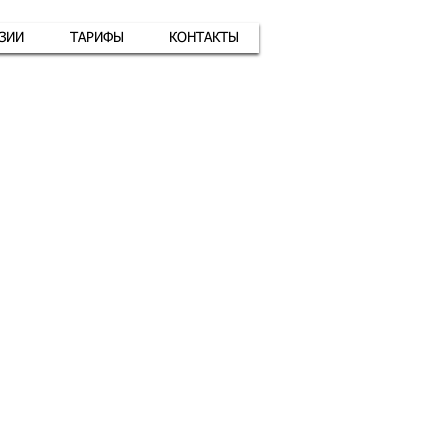
АЗИИ
ТАРИФЫ
КОНТАКТЫ
атная связь
+7 (926) 416-17-34