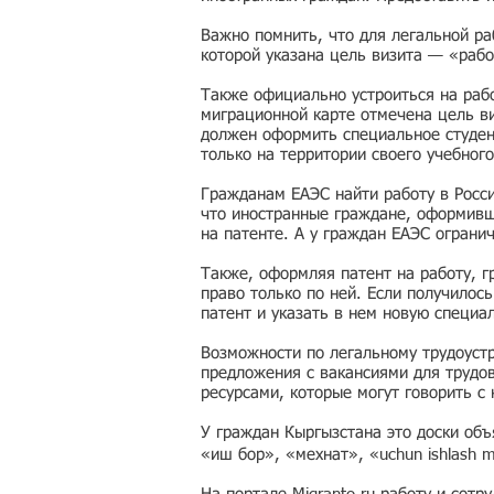
Важно помнить, что для легальной ра
которой указана цель визита — «рабо
Также официально устроиться на рабо
миграционной карте отмечена цель ви
должен оформить специальное студен
только на территории своего учебного
Гражданам ЕАЭС найти работу в Росс
что иностранные граждане, оформивши
на патенте. А у граждан ЕАЭС ограни
Также, оформляя патент на работу, г
право только по ней. Если получилос
патент и указать в нем новую специа
Возможности по легальному трудоустр
предложения с вакансиями для трудо
ресурсами, которые могут говорить с
У граждан Кыргызстана это доски об
«иш бор», «мехнат», «uchun ishlash 