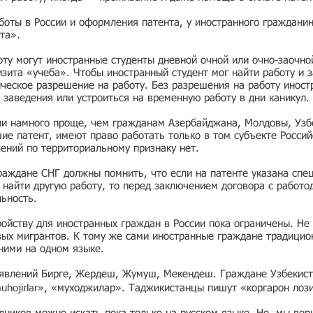
боты в России и оформления патента, у иностранного граждани
та».
ту могут иностранные студенты дневной очной или очно-заочно
зита «учеба». Чтобы иностранный студент мог найти работу и з
ческое разрешение на работу. Без разрешения на работу иност
 заведения или устроиться на временную работу в дни каникул.
ии намного проще, чем гражданам Азербайджана, Молдовы, Узбе
е патент, имеют право работать только в том субъекте Россий
чений по территориальному признаку нет.
раждане СНГ должны помнить, что если на патенте указана спе
ь найти другую работу, то перед заключением договора с работо
льность.
ойству для иностранных граждан в России пока ограничены. Не 
вых мигрантов. К тому же сами иностранные граждане традицио
 ними на одном языке.
ъявлений Бирге, Жердеш, Жумуш, Мекендеш. Граждане Узбекист
muhojirlar», «муходжилар». Таджикистанцы пишут «коргарон лоз