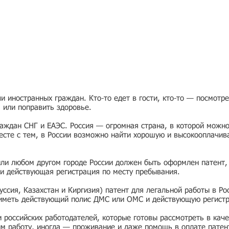
 иностранных граждан. Кто-то едет в гости, кто-то — посмотр
я или поправить здоровье.
раждан СНГ и ЕАЭС. Россия — огромная страна, в которой можно
есте с тем, в России возможно найти хорошую и высокооплачив
или любом другом городе России должен быть оформлен патент,
и действующая регистрация по месту пребывания.
ссия, Казахстан и Киргизия) патент для легальной работы в Ро
 иметь действующий полис ДМС или ОМС и действующую регист
ии российских работодателей, которые готовы рассмотреть в ка
им работу, иногда — проживание и даже помощь в оплате патен