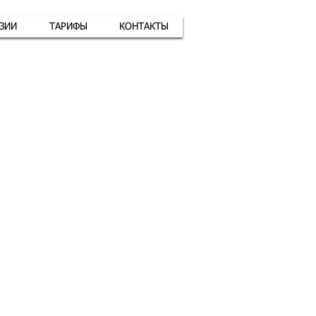
АЗИИ
ТАРИФЫ
КОНТАКТЫ
атная связь
+7 (926) 416-17-34