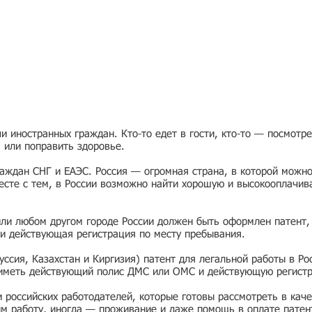
 иностранных граждан. Кто-то едет в гости, кто-то — посмотр
я или поправить здоровье.
раждан СНГ и ЕАЭС. Россия — огромная страна, в которой можно
есте с тем, в России возможно найти хорошую и высокооплачив
или любом другом городе России должен быть оформлен патент,
и действующая регистрация по месту пребывания.
ссия, Казахстан и Киргизия) патент для легальной работы в Ро
 иметь действующий полис ДМС или ОМС и действующую регист
ии российских работодателей, которые готовы рассмотреть в ка
им работу, иногда — проживание и даже помощь в оплате патен