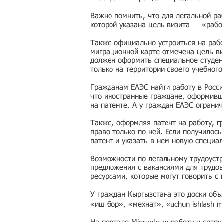
Важно помнить, что для легальной ра
которой указана цель визита — «рабо
Также официально устроиться на рабо
миграционной карте отмечена цель ви
должен оформить специальное студен
только на территории своего учебного
Гражданам ЕАЭС найти работу в Росс
что иностранные граждане, оформивши
на патенте. А у граждан ЕАЭС ограни
Также, оформляя патент на работу, г
право только по ней. Если получилос
патент и указать в нем новую специа
Возможности по легальному трудоустр
предложения с вакансиями для трудо
ресурсами, которые могут говорить с
У граждан Кыргызстана это доски об
«иш бор», «мехнат», «uchun ishlash 