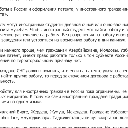
боты в России и оформления патента, у иностранного граждани
та».
ту могут иностранные студенты дневной очной или очно-заочно
зита «учеба». Чтобы иностранный студент мог найти работу и з
ческое разрешение на работу. Без разрешения на работу иност
 заведения или устроиться на временную работу в дни каникул.
ии намного проще, чем гражданам Азербайджана, Молдовы, Узбе
е патент, имеют право работать только в том субъекте Россий
чений по территориальному признаку нет.
раждане СНГ должны помнить, что если на патенте указана спе
ь найти другую работу, то перед заключением договора с работо
льность.
ойству для иностранных граждан в России пока ограничены. Не 
вых мигрантов. К тому же сами иностранные граждане традицио
 ними на одном языке.
ъявлений Бирге, Жердеш, Жумуш, Мекендеш. Граждане Узбекист
muhojirlar», «муходжилар». Таджикистанцы пишут «коргарон лоз