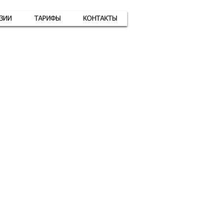
АЗИИ
ТАРИФЫ
КОНТАКТЫ
атная связь
+7 (926) 416-17-34