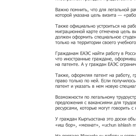
Важно помнить, что для легальной ра
которой указана цель визита — «рабо
Также официально устроиться на рабо
миграционной карте отмечена цель ви
должен оформить специальное студен
только на территории своего учебного
Гражданам ЕАЭС найти работу в Росс
что иностранные граждане, оформивши
на патенте. А у граждан ЕАЭС ограни
Также, оформляя патент на работу, г
право только по ней. Если получилос
патент и указать в нем новую специа
Возможности по легальному трудоустр
предложения с вакансиями для трудо
ресурсами, которые могут говорить с
У граждан Кыргызстана это доски об
«иш бор», «мехнат», «uchun ishlash 