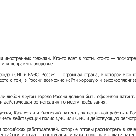
 иностранных граждан. Кто-то едет в гости, кто-то — посмотр
я или поправить здоровье.
раждан СНГ и ЕАЭС. Россия — огромная страна, в которой можно
есте с тем, в России возможно найти хорошую и высокооплачив
или любом другом городе России должен быть оформлен патент,
и действующая регистрация по месту пребывания.
ссия, Казахстан и Киргизия) патент для легальной работы в Ро
 иметь действующий полис ДМС или ОМС и действующую регист
ии российских работодателей, которые готовы рассмотреть в ка
им работу, иногда — проживание и даже помощь в оплате патен