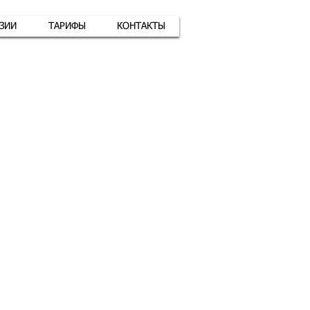
АЗИИ
ТАРИФЫ
КОНТАКТЫ
атная связь
+7 (926) 416-17-34