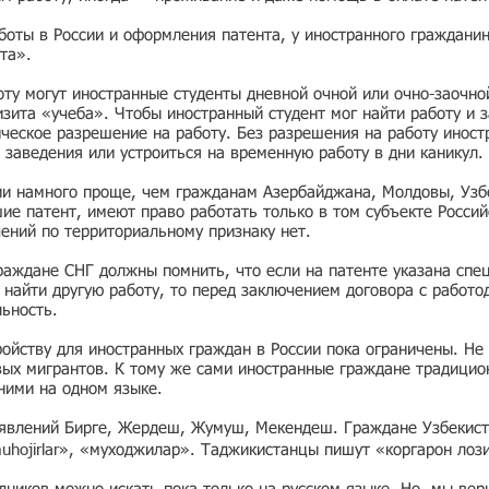
боты в России и оформления патента, у иностранного граждани
та».
ту могут иностранные студенты дневной очной или очно-заочно
зита «учеба». Чтобы иностранный студент мог найти работу и з
ческое разрешение на работу. Без разрешения на работу иност
 заведения или устроиться на временную работу в дни каникул.
ии намного проще, чем гражданам Азербайджана, Молдовы, Узбе
е патент, имеют право работать только в том субъекте Россий
чений по территориальному признаку нет.
раждане СНГ должны помнить, что если на патенте указана спе
ь найти другую работу, то перед заключением договора с работо
льность.
ойству для иностранных граждан в России пока ограничены. Не 
вых мигрантов. К тому же сами иностранные граждане традицио
 ними на одном языке.
ъявлений Бирге, Жердеш, Жумуш, Мекендеш. Граждане Узбекист
muhojirlar», «муходжилар». Таджикистанцы пишут «коргарон лоз