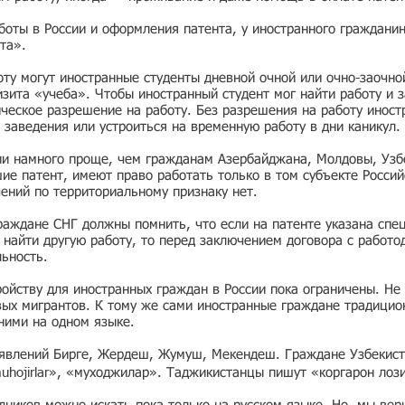
боты в России и оформления патента, у иностранного граждани
та».
ту могут иностранные студенты дневной очной или очно-заочно
зита «учеба». Чтобы иностранный студент мог найти работу и з
ческое разрешение на работу. Без разрешения на работу иност
 заведения или устроиться на временную работу в дни каникул.
ии намного проще, чем гражданам Азербайджана, Молдовы, Узбе
е патент, имеют право работать только в том субъекте Россий
чений по территориальному признаку нет.
раждане СНГ должны помнить, что если на патенте указана спе
ь найти другую работу, то перед заключением договора с работо
льность.
ойству для иностранных граждан в России пока ограничены. Не 
вых мигрантов. К тому же сами иностранные граждане традицио
 ними на одном языке.
ъявлений Бирге, Жердеш, Жумуш, Мекендеш. Граждане Узбекист
muhojirlar», «муходжилар». Таджикистанцы пишут «коргарон лоз