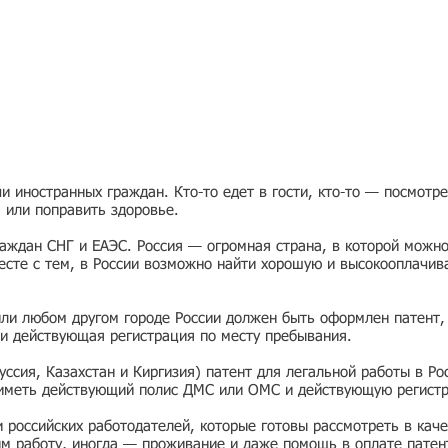
 иностранных граждан. Кто-то едет в гости, кто-то — посмотр
я или поправить здоровье.
раждан СНГ и ЕАЭС. Россия — огромная страна, в которой можно
есте с тем, в России возможно найти хорошую и высокооплачив
или любом другом городе России должен быть оформлен патент,
и действующая регистрация по месту пребывания.
ссия, Казахстан и Киргизия) патент для легальной работы в Ро
 иметь действующий полис ДМС или ОМС и действующую регист
ии российских работодателей, которые готовы рассмотреть в ка
им работу, иногда — проживание и даже помощь в оплате патен