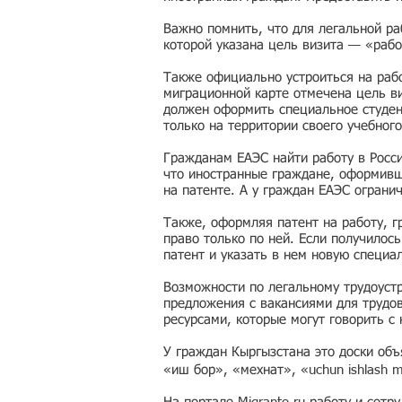
Важно помнить, что для легальной ра
которой указана цель визита — «рабо
Также официально устроиться на рабо
миграционной карте отмечена цель ви
должен оформить специальное студен
только на территории своего учебного
Гражданам ЕАЭС найти работу в Росс
что иностранные граждане, оформивши
на патенте. А у граждан ЕАЭС ограни
Также, оформляя патент на работу, г
право только по ней. Если получилос
патент и указать в нем новую специа
Возможности по легальному трудоустр
предложения с вакансиями для трудо
ресурсами, которые могут говорить с
У граждан Кыргызстана это доски об
«иш бор», «мехнат», «uchun ishlash 