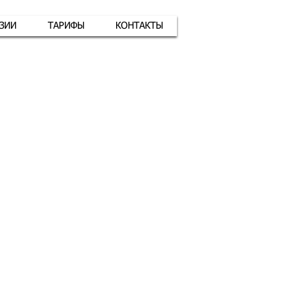
АЗИИ
ТАРИФЫ
КОНТАКТЫ
атная связь
+7 (926) 416-17-34