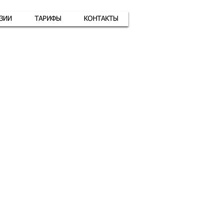
АЗИИ
ТАРИФЫ
КОНТАКТЫ
атная связь
+7 (926) 416-17-34