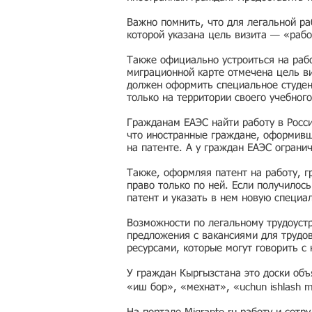
Важно помнить, что для легальной ра
которой указана цель визита — «рабо
Также официально устроиться на рабо
миграционной карте отмечена цель ви
должен оформить специальное студен
только на территории своего учебного
Гражданам ЕАЭС найти работу в Росс
что иностранные граждане, оформивши
на патенте. А у граждан ЕАЭС ограни
Также, оформляя патент на работу, г
право только по ней. Если получилос
патент и указать в нем новую специа
Возможности по легальному трудоустр
предложения с вакансиями для трудо
ресурсами, которые могут говорить с
У граждан Кыргызстана это доски об
«иш бор», «мехнат», «uchun ishlash 