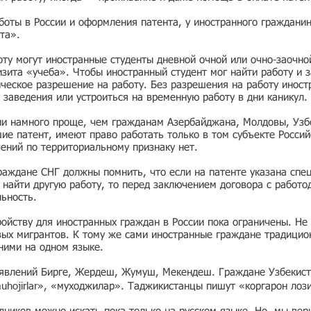
боты в России и оформления патента, у иностранного граждани
та».
ту могут иностранные студенты дневной очной или очно-заочно
зита «учеба». Чтобы иностранный студент мог найти работу и з
ческое разрешение на работу. Без разрешения на работу иност
 заведения или устроиться на временную работу в дни каникул.
ии намного проще, чем гражданам Азербайджана, Молдовы, Узбе
е патент, имеют право работать только в том субъекте Россий
чений по территориальному признаку нет.
раждане СНГ должны помнить, что если на патенте указана спе
ь найти другую работу, то перед заключением договора с работо
льность.
ойству для иностранных граждан в России пока ограничены. Не 
вых мигрантов. К тому же сами иностранные граждане традицио
 ними на одном языке.
ъявлений Бирге, Жердеш, Жумуш, Мекендеш. Граждане Узбекист
muhojirlar», «муходжилар». Таджикистанцы пишут «коргарон лоз