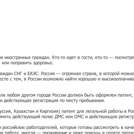
 иностранных граждан. Кто-то едет в гости, кто-то — посмотр
я или поправить здоровье.
раждан СНГ и ЕАЭС. Россия — огромная страна, в которой можно
есте с тем, в России возможно найти хорошую и высокооплачив
или любом другом городе России должен быть оформлен патент,
и действующая регистрация по месту пребывания.
ссия, Казахстан и Киргизия) патент для легальной работы в Ро
 иметь действующий полис ДМС или ОМС и действующую регист
ии российских работодателей, которые готовы рассмотреть в ка
им работу, иногда — проживание и даже помощь в оплате патен