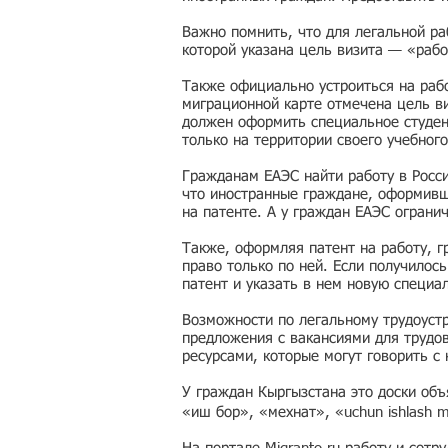
Важно помнить, что для легальной ра
которой указана цель визита — «рабо
Также официально устроиться на рабо
миграционной карте отмечена цель ви
должен оформить специальное студен
только на территории своего учебного
Гражданам ЕАЭС найти работу в Росс
что иностранные граждане, оформивши
на патенте. А у граждан ЕАЭС ограни
Также, оформляя патент на работу, г
право только по ней. Если получилос
патент и указать в нем новую специа
Возможности по легальному трудоустр
предложения с вакансиями для трудо
ресурсами, которые могут говорить с
У граждан Кыргызстана это доски об
«иш бор», «мехнат», «uchun ishlash 