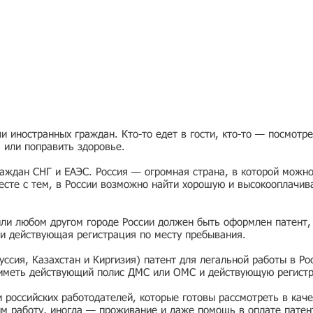
 иностранных граждан. Кто-то едет в гости, кто-то — посмотр
я или поправить здоровье.
раждан СНГ и ЕАЭС. Россия — огромная страна, в которой можно
есте с тем, в России возможно найти хорошую и высокооплачив
или любом другом городе России должен быть оформлен патент,
и действующая регистрация по месту пребывания.
ссия, Казахстан и Киргизия) патент для легальной работы в Ро
 иметь действующий полис ДМС или ОМС и действующую регист
ии российских работодателей, которые готовы рассмотреть в ка
им работу, иногда — проживание и даже помощь в оплате патен