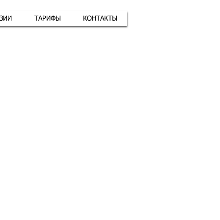
АЗИИ
ТАРИФЫ
КОНТАКТЫ
атная связь
+7 (926) 416-17-34