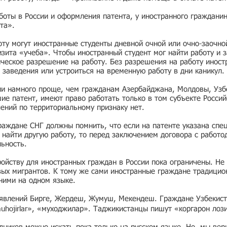
боты в России и оформления патента, у иностранного граждани
та».
ту могут иностранные студенты дневной очной или очно-заочно
зита «учеба». Чтобы иностранный студент мог найти работу и з
ческое разрешение на работу. Без разрешения на работу иност
 заведения или устроиться на временную работу в дни каникул.
ии намного проще, чем гражданам Азербайджана, Молдовы, Узбе
е патент, имеют право работать только в том субъекте Россий
чений по территориальному признаку нет.
раждане СНГ должны помнить, что если на патенте указана спе
ь найти другую работу, то перед заключением договора с работо
льность.
ойству для иностранных граждан в России пока ограничены. Не 
вых мигрантов. К тому же сами иностранные граждане традицио
 ними на одном языке.
ъявлений Бирге, Жердеш, Жумуш, Мекендеш. Граждане Узбекист
muhojirlar», «муходжилар». Таджикистанцы пишут «коргарон лоз