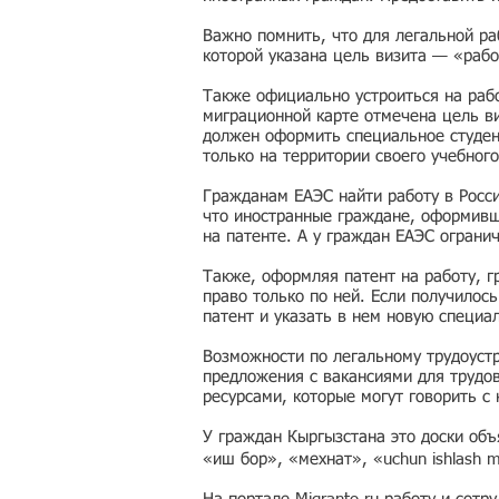
Важно помнить, что для легальной ра
которой указана цель визита — «рабо
Также официально устроиться на рабо
миграционной карте отмечена цель ви
должен оформить специальное студен
только на территории своего учебного
Гражданам ЕАЭС найти работу в Росс
что иностранные граждане, оформивши
на патенте. А у граждан ЕАЭС ограни
Также, оформляя патент на работу, г
право только по ней. Если получилос
патент и указать в нем новую специа
Возможности по легальному трудоустр
предложения с вакансиями для трудо
ресурсами, которые могут говорить с
У граждан Кыргызстана это доски об
«иш бор», «мехнат», «uchun ishlash 