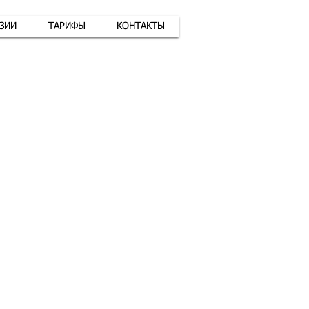
АЗИИ
ТАРИФЫ
КОНТАКТЫ
атная связь
+7 (926) 416-17-34