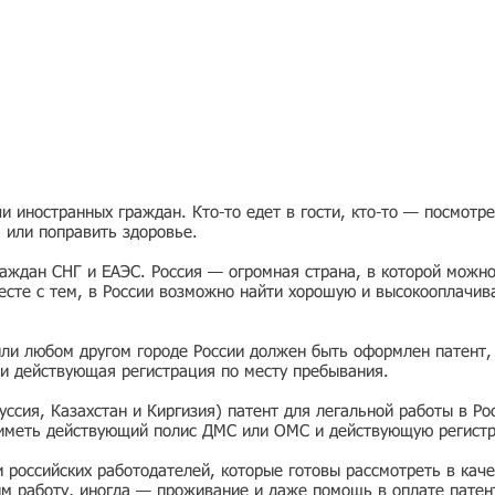
 иностранных граждан. Кто-то едет в гости, кто-то — посмотр
я или поправить здоровье.
раждан СНГ и ЕАЭС. Россия — огромная страна, в которой можно
есте с тем, в России возможно найти хорошую и высокооплачив
или любом другом городе России должен быть оформлен патент,
и действующая регистрация по месту пребывания.
ссия, Казахстан и Киргизия) патент для легальной работы в Ро
 иметь действующий полис ДМС или ОМС и действующую регист
ии российских работодателей, которые готовы рассмотреть в ка
им работу, иногда — проживание и даже помощь в оплате патен