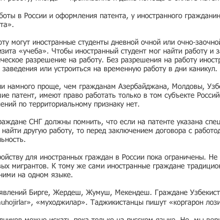
боты в России и оформления патента, у иностранного граждани
та».
ту могут иностранные студенты дневной очной или очно-заочно
зита «учеба». Чтобы иностранный студент мог найти работу и з
ческое разрешение на работу. Без разрешения на работу иност
 заведения или устроиться на временную работу в дни каникул.
ии намного проще, чем гражданам Азербайджана, Молдовы, Узбе
е патент, имеют право работать только в том субъекте Россий
чений по территориальному признаку нет.
раждане СНГ должны помнить, что если на патенте указана спе
ь найти другую работу, то перед заключением договора с работо
льность.
ойству для иностранных граждан в России пока ограничены. Не 
вых мигрантов. К тому же сами иностранные граждане традицио
 ними на одном языке.
ъявлений Бирге, Жердеш, Жумуш, Мекендеш. Граждане Узбекист
muhojirlar», «муходжилар». Таджикистанцы пишут «коргарон лоз