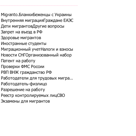
Migranto.Бланки
Беженцы с Украины
Внутренняя миграция
Граждане ЕАЭС
Дети мигрантов
Другие вопросы
Запрет на въезд в РФ
Здоровье мигрантов
Иностранные студенты
Миграционный учет
Налоги и взносы
Новости СНГ
Организованный набор
Патент на работу
Проверки ФМС России
РВП ВНЖ гражданство РФ
Работодатели для трудовых мигрантов
Работодатель-физлицо
Разрешение на работу
Реестр контролируемых лиц
СВО
Экзамены для мигрантов