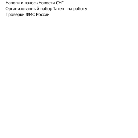
Налоги и взносы
Новости СНГ
Организованный набор
Патент на работу
Проверки ФМС России
РВП ВНЖ гражданство РФ
Работодатели для трудовых мигрантов
Работодатель-физлицо
Разрешение на работу
Реестр контролируемых лиц
СВО
Экзамены для мигрантов
Подпишитесь на рассылку
Подписаться