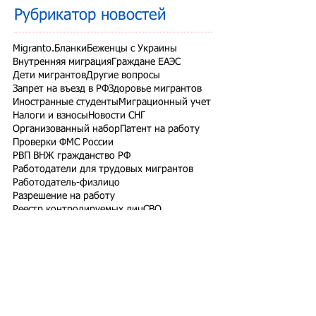
Рубрикатор новостей
Migranto.Бланки
Беженцы с Украины
Внутренняя миграция
Граждане ЕАЭС
Дети мигрантов
Другие вопросы
Запрет на въезд в РФ
Здоровье мигрантов
Иностранные студенты
Миграционный учет
Налоги и взносы
Новости СНГ
Организованный набор
Патент на работу
Проверки ФМС России
РВП ВНЖ гражданство РФ
Работодатели для трудовых мигрантов
Работодатель-физлицо
Разрешение на работу
Реестр контролируемых лиц
СВО
Экзамены для мигрантов
Подпишитесь на рассылку