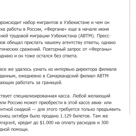
происходит набор мигрантов в Узбекистане и чем он 
ска работы в России, «Фергана» еще в начале июня 
шней трудовой миграции Узбекистана (АВТМ). Пресс-
лов обещал прислать нашему агентству ответы, однако 
атических сражений. Повторный запрос от «Ферганы» 
днако и он тоже остался без ответа.
все же удалось узнать из интервью директора филиала 
 данным, ежедневно в Самаркандский филиал АВТМ 
ающих работать за границей.
ствует специализированная касса. Любой желающий 
или Россию может приобрести в этой кассе авиа- или 
нтной скидкой — для этого требуется только предъявить 
 конец октября было продано 1.129 билетов. Там же 
igrant, кредит до $1.000 на оплату расходов и 300 
здной помощи.