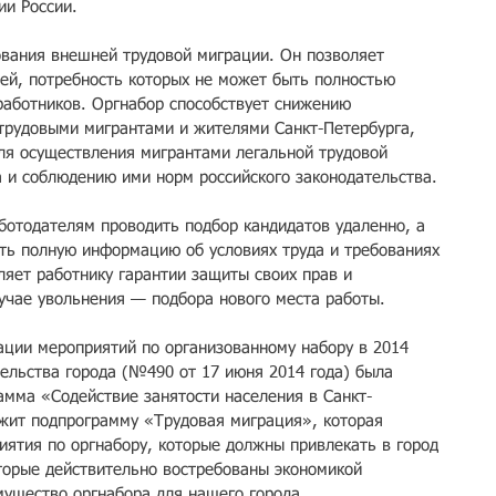
ии России.
вания внешней трудовой миграции. Он позволяет 
ей, потребность которых не может быть полностью 
 работников. Оргнабор способствует снижению 
трудовыми мигрантами и жителями Санкт-Петербурга, 
ля осуществления мигрантами легальной трудовой 
а и соблюдению ими норм российского законодательства.
ботодателям проводить подбор кандидатов удаленно, а 
ть полную информацию об условиях труда и требованиях 
ляет работнику гарантии защиты своих прав и 
лучае увольнения — подбора нового места работы.
ации мероприятий по организованному набору в 2014 
тельства города (№490 от 17 июня 2014 года) была 
амма «Содействие занятости населения в Санкт-
жит подпрограмму «Трудовая миграция», которая 
иятия по оргнабору, которые должны привлекать в город 
оторые действительно востребованы экономикой 
мущество оргнабора для нашего города.