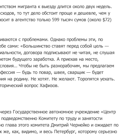
нтством мигранта к выезду длится около двух недель. 
сходов, то тут дело обстоит проще и дешевле, чем у 
осит в агентство только 599 тысяч сумов (около $72) 
киваются с проблемами. Однако проблемы эти, по 
бе сами: «Большинство ставят перед собой цель — 
иальности, договора подписывают не читая, не слушая 
етом будущего заработка. А приехав на место, 
условия… Чтобы не быть разнорабочим, мы предлагаем 
офессия — будь то повар, швея, сварщик — будет 
ия на родину. Не хотят. Не желают. Торопятся уехать. 
иторический вопрос Хафизов.
 через Государственное автономное учреждение «Центр 
 подведомственно Комитету по труду и занятости 
но глава этого комитета Дмитрий Чернейко и ожидает по 
 же, как, видимо, и весь Петербург, которому серьезно 