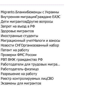
Migranto.Бланки
Беженцы с Украины
Внутренняя миграция
Граждане ЕАЭС
Дети мигрантов
Другие вопросы
Запрет на въезд в РФ
Здоровье мигрантов
Иностранные студенты
Миграционный учет
Налоги и взносы
Новости СНГ
Организованный набор
Патент на работу
Проверки ФМС России
РВП ВНЖ гражданство РФ
Работодатели для трудовых мигрантов
Работодатель-физлицо
Разрешение на работу
Реестр контролируемых лиц
СВО
Экзамены для мигрантов