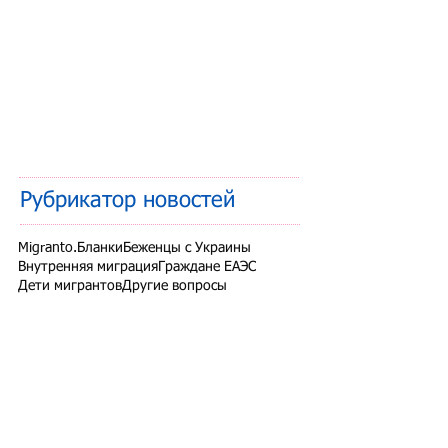
Рубрикатор новостей
Migranto.Бланки
Беженцы с Украины
Внутренняя миграция
Граждане ЕАЭС
Дети мигрантов
Другие вопросы
Запрет на въезд в РФ
Здоровье мигрантов
Иностранные студенты
Миграционный учет
Налоги и взносы
Новости СНГ
Организованный набор
Патент на работу
Проверки ФМС России
РВП ВНЖ гражданство РФ
Работодатели для трудовых мигрантов
Работодатель-физлицо