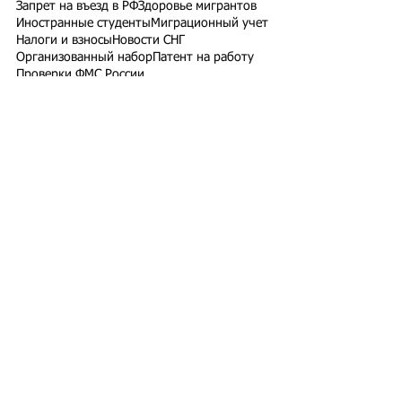
Запрет на въезд в РФ
Здоровье мигрантов
Иностранные студенты
Миграционный учет
Налоги и взносы
Новости СНГ
Организованный набор
Патент на работу
Проверки ФМС России
РВП ВНЖ гражданство РФ
Работодатели для трудовых мигрантов
Работодатель-физлицо
Разрешение на работу
Реестр контролируемых лиц
СВО
Экзамены для мигрантов
Подпишитесь на рассылку
Подписаться