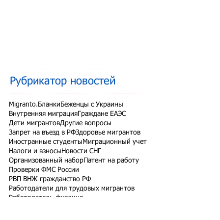
Рубрикатор новостей
Migranto.Бланки
Беженцы с Украины
Внутренняя миграция
Граждане ЕАЭС
Дети мигрантов
Другие вопросы
Запрет на въезд в РФ
Здоровье мигрантов
Иностранные студенты
Миграционный учет
Налоги и взносы
Новости СНГ
Организованный набор
Патент на работу
Проверки ФМС России
РВП ВНЖ гражданство РФ
Работодатели для трудовых мигрантов
Работодатель-физлицо
Разрешение на работу
Реестр контролируемых лиц
СВО