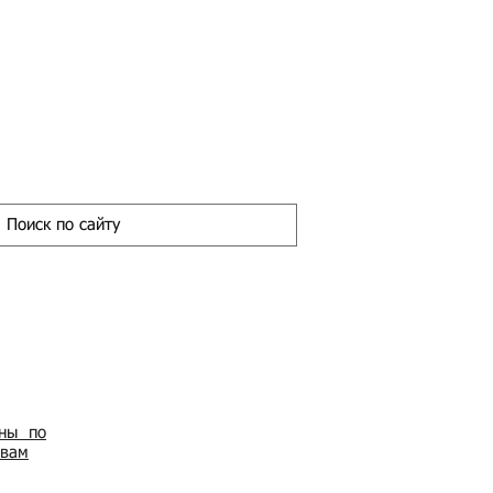
ены по
овам