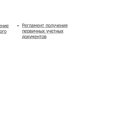
Регламент получения
ение
первичных учетных
ого
документов