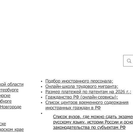
Подбор иностранного персонала;
кой области
Онлайн-школа трудового мигранта;
етербурге
Размер платежей по патентам на 2026 г.;
ирске
Гражданство РФ (онлайн-сервисы
);
нбурге
Список центров временного содержания
 Новгороде
иностранных граждан в РФ
Список вузов, где можно сдать экзам
русскому языку, истории России и осн
ске
законодательства по субъектам РФ
арском крае