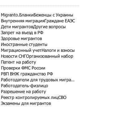
Migranto.Бланки
Беженцы с Украины
Внутренняя миграция
Граждане ЕАЭС
Дети мигрантов
Другие вопросы
Запрет на въезд в РФ
Здоровье мигрантов
Иностранные студенты
Миграционный учет
Налоги и взносы
Новости СНГ
Организованный набор
Патент на работу
Проверки ФМС России
РВП ВНЖ гражданство РФ
Работодатели для трудовых мигрантов
Работодатель-физлицо
Разрешение на работу
Реестр контролируемых лиц
СВО
Экзамены для мигрантов