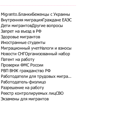
Migranto.Бланки
Беженцы с Украины
Внутренняя миграция
Граждане ЕАЭС
Дети мигрантов
Другие вопросы
Запрет на въезд в РФ
Здоровье мигрантов
Иностранные студенты
Миграционный учет
Налоги и взносы
Новости СНГ
Организованный набор
Патент на работу
Проверки ФМС России
РВП ВНЖ гражданство РФ
Работодатели для трудовых мигрантов
Работодатель-физлицо
Разрешение на работу
Реестр контролируемых лиц
СВО
Экзамены для мигрантов