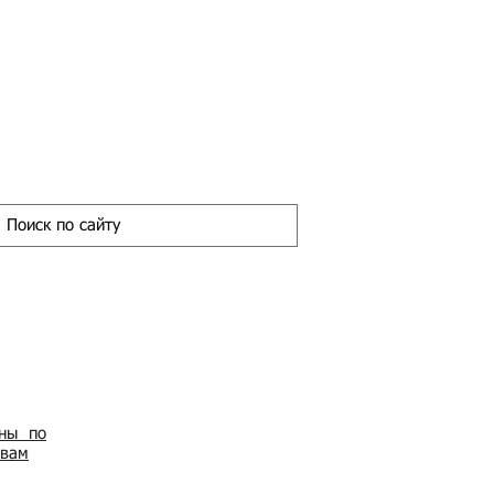
ены по
овам