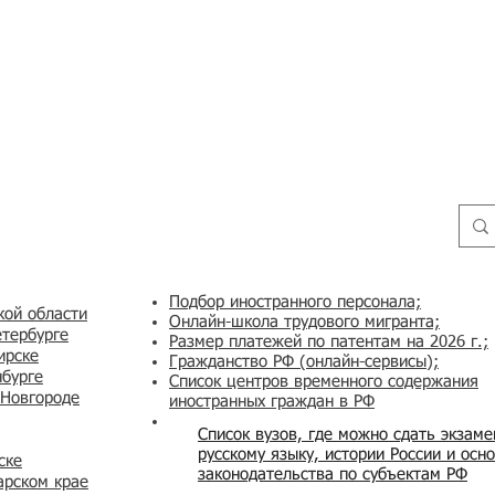
Подбор иностранного персонала;
кой области
Онлайн-школа трудового мигранта;
етербурге
Размер платежей по патентам на 2026 г.;
ирске
Гражданство РФ (онлайн-сервисы
);
нбурге
Список центров временного содержания
 Новгороде
иностранных граждан в РФ
Список вузов, где можно сдать экзам
русскому языку, истории России и осн
ске
законодательства по субъектам РФ
арском крае