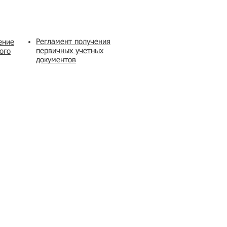
Регламент получения
ение
первичных учетных
ого
документов