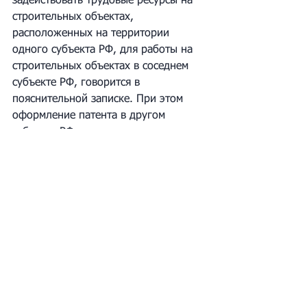
задействовать трудовые ресурсы на 
строительных объектах, 
расположенных на территории 
одного субъекта РФ, для работы на 
строительных объектах в соседнем 
субъекте РФ, говорится в 
пояснительной записке. При этом 
оформление патента в другом 
субъекте РФ ведет к временным и 
финансовым затратам как 
работодателей, так и иностранных 
граждан.
Закон в случае принятия вступает в 
силу с 1 сентября 2025 года.
Источник: 
https://www.interfax.ru
Теги:
Миграционный учет
Миграционный учет