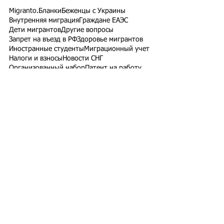
Migranto.Бланки
Беженцы с Украины
Внутренняя миграция
Граждане ЕАЭС
Дети мигрантов
Другие вопросы
Запрет на въезд в РФ
Здоровье мигрантов
Иностранные студенты
Миграционный учет
Налоги и взносы
Новости СНГ
Организованный набор
Патент на работу
Проверки ФМС России
РВП ВНЖ гражданство РФ
Работодатели для трудовых мигрантов
Работодатель-физлицо
Разрешение на работу
Реестр контролируемых лиц
СВО
Экзамены для мигрантов
Подпишитесь на рассылку