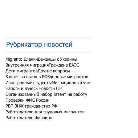
Рубрикатор новостей
Migranto.Бланки
Беженцы с Украины
Внутренняя миграция
Граждане ЕАЭС
Дети мигрантов
Другие вопросы
Запрет на въезд в РФ
Здоровье мигрантов
Иностранные студенты
Миграционный учет
Налоги и взносы
Новости СНГ
Организованный набор
Патент на работу
Проверки ФМС России
РВП ВНЖ гражданство РФ
Работодатели для трудовых мигрантов
Работодатель-физлицо
Разрешение на работу
Реестр контролируемых лиц
СВО
Экзамены для мигрантов