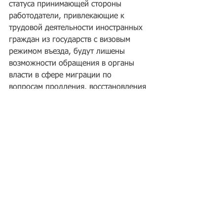
статуса принимающей стороны 
работодатели, привлекающие к 
трудовой деятельности иностранных 
граждан из государств с визовым 
режимом въезда, будут лишены 
возможности обращения в органы 
власти в сфере миграции по 
вопросам продления, восстановления 
виз своих работников. В соответствии 
с пунктом 2 Административного 
регламента, утв. Приказом МВД 
России от 16 ноября 2017 г. № 859 
«Об утверждении 
Административного регламента 
Министерства внутренних дел 
Российской Федерации по 
предоставлению государственной 
услуги по оформлению, выдаче, 
продлению срока действия и 