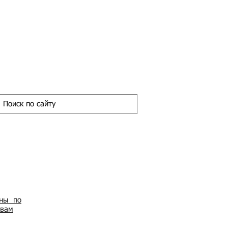
ены по
овам