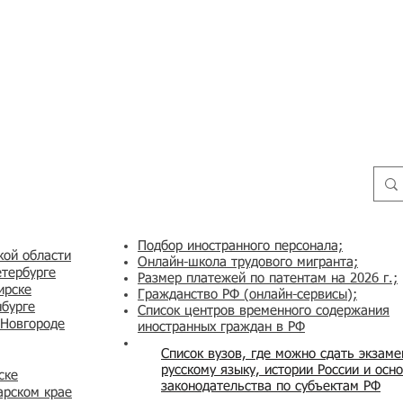
Подбор иностранного персонала;
кой области
Онлайн-школа трудового мигранта;
етербурге
Размер платежей по патентам на 2026 г.;
ирске
Гражданство РФ (онлайн-сервисы
);
нбурге
Список центров временного содержания
 Новгороде
иностранных граждан в РФ
Список вузов, где можно сдать экзам
русскому языку, истории России и осн
ске
законодательства по субъектам РФ
арском крае