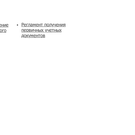
Регламент получения
ение
первичных учетных
ого
документов