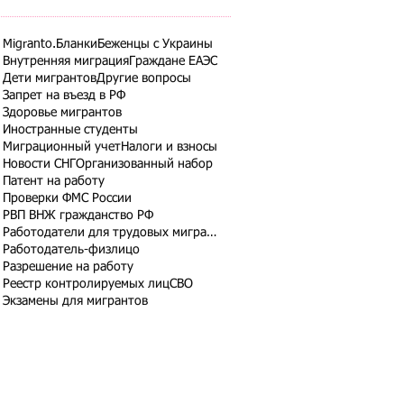
Migranto.Бланки
Беженцы с Украины
Внутренняя миграция
Граждане ЕАЭС
Дети мигрантов
Другие вопросы
Запрет на въезд в РФ
Здоровье мигрантов
Иностранные студенты
Миграционный учет
Налоги и взносы
Новости СНГ
Организованный набор
Патент на работу
Проверки ФМС России
РВП ВНЖ гражданство РФ
Работодатели для трудовых мигрантов
Работодатель-физлицо
Разрешение на работу
Реестр контролируемых лиц
СВО
Экзамены для мигрантов