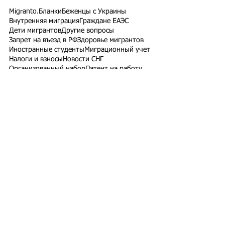
Migranto.Бланки
Беженцы с Украины
Внутренняя миграция
Граждане ЕАЭС
Дети мигрантов
Другие вопросы
Запрет на въезд в РФ
Здоровье мигрантов
Иностранные студенты
Миграционный учет
Налоги и взносы
Новости СНГ
Организованный набор
Патент на работу
Проверки ФМС России
РВП ВНЖ гражданство РФ
Работодатели для трудовых мигрантов
Работодатель-физлицо
Разрешение на работу
Реестр контролируемых лиц
СВО
Экзамены для мигрантов
Подпишитесь на рассылку