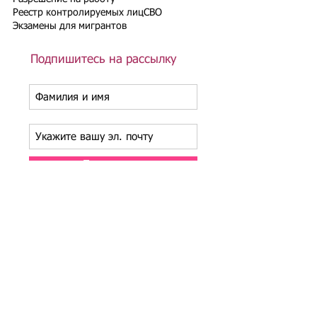
Реестр контролируемых лиц
СВО
Экзамены для мигрантов
Подпишитесь на рассылку
Подписаться
Подбор иностранного персонала;
Онлайн-школа трудового мигранта;
Размер платежей по патентам на 2026 г.;
Гражданство РФ (онлайн-сервисы
);
Список центров временного содержания
иностранных граждан в РФ