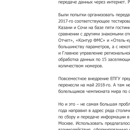
передаче данных через интернет. 
Были попытки организовать переда
2017-го соответствующее тестирова
Казани и Сочи на базе пяти гостин
сравнении с другими знакомыми от
Отчет», «Контур ФМС» и «Отель-ку
большинству параметров, а с неко
и Главное управление регионально
обработка данных по 15 заселяющи
количеством номеров.
Повсеместное внедрение ЕПГУ пред
перенесли на май 2018-го. А там н
болельщиков чемпионата мира по ф
Но и это – не самая большая проб
года направил в адрес ряда столич
по сбору и передаче информации в
Москве. Использовать предлагалос
взаимодействия, сформированную н