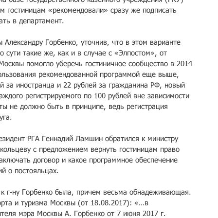
м гостиницам «рекомендовали» сразу же подписать 
ать в департамент.
 Александру Горбенко, уточнив, что в этом варианте 
о сути такие же, как и в случае с «Элпостом», от 
Москвы помогло уберечь гостиничное сообщество в 2014-
пользования рекомендованной программой еще выше, 
й за иностранца и 22 рублей за гражданина РФ, новый 
аждого регистрируемого по 100 рублей вне зависимости 
ты не должно быть в принципе, ведь регистрация 
уга.
езидент РГА Геннадий Ламшин обратился к министру 
кольцеву с предложением вернуть гостиницам право 
аключать договор и какое программное обеспечение 
ий о постояльцах.
 к г-ну Горбенко была, причем весьма обнадеживающая. 
рта и туризма Москвы (от 18.08.2017): «…в 
теля мэра Москвы А. Горбенко от 7 июня 2017 г. 