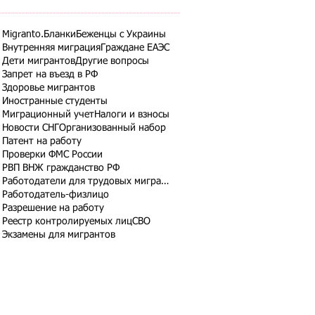
Migranto.Бланки
Беженцы с Украины
Внутренняя миграция
Граждане ЕАЭС
Дети мигрантов
Другие вопросы
Запрет на въезд в РФ
Здоровье мигрантов
Иностранные студенты
Миграционный учет
Налоги и взносы
Новости СНГ
Организованный набор
Патент на работу
Проверки ФМС России
РВП ВНЖ гражданство РФ
Работодатели для трудовых мигрантов
Работодатель-физлицо
Разрешение на работу
Реестр контролируемых лиц
СВО
Экзамены для мигрантов