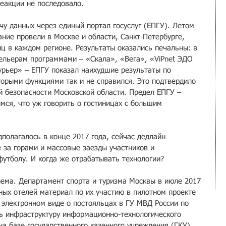
Реакции не последовало.
чу данных через единый портал госуслуг (ЕПГУ). Летом 
ние провели в Москве и области, Санкт-Петербурге, 
иц в каждом регионе. Результаты оказались печальны: в 
ельерам программами – «Скала», «Вега», «ViPnet ЭДО 
рьер» – ЕПГУ показал наихудшие результаты по 
торыми функциями так и не справился. Это подтвердило 
й безопасности Московской области. Предел ЕПГУ – 
мся, что уж говорить о гостиницах с большим 
полагалось в конце 2017 года, сейчас дедлайн 
е за горами и массовые заезды участников и 
утболу. И когда же отрабатывать технологии?
лема. Департамент спорта и туризма Москвы в июле 2017 
ных отелей материал по их участию в пилотном проекте 
 электронном виде о постояльцах в ГУ МВД России по 
ь инфраструктуру информационно-технологического 
а базе государственного казенного учреждения (ГКУ) 