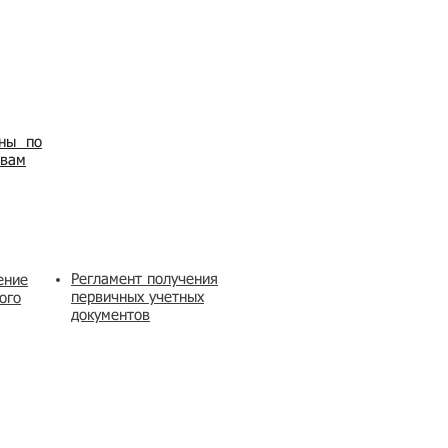
ены по
овам
Регламент получения
ение
первичных учетных
ого
документов