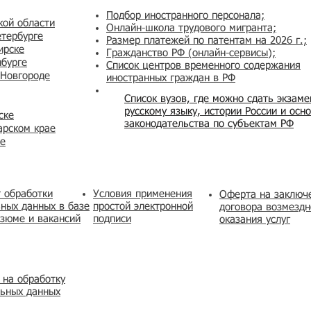
Подбор иностранного персонала;
кой области
Онлайн-школа трудового мигранта;
етербурге
Размер платежей по патентам на 2026 г.;
ирске
Гражданство РФ (онлайн-сервисы
);
нбурге
Список центров временного содержания
 Новгороде
иностранных граждан в РФ
Список вузов, где можно сдать экзам
русскому языку, истории России и осн
ске
законодательства по субъектам РФ
арском крае
же
 обработки
Условия применения
​Оферта на заключ
ных данных в базе
простой электронной
договора возмездн
зюме и вакансий
подписи
оказания услуг
 на обработку
льных данных