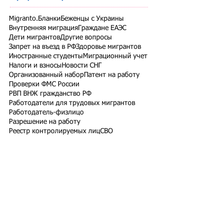
Migranto.Бланки
Беженцы с Украины
Внутренняя миграция
Граждане ЕАЭС
Дети мигрантов
Другие вопросы
Запрет на въезд в РФ
Здоровье мигрантов
Иностранные студенты
Миграционный учет
Налоги и взносы
Новости СНГ
Организованный набор
Патент на работу
Проверки ФМС России
РВП ВНЖ гражданство РФ
Работодатели для трудовых мигрантов
Работодатель-физлицо
Разрешение на работу
Реестр контролируемых лиц
СВО
Экзамены для мигрантов
Подпишитесь на рассылку