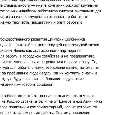
ые специальности — иначе компании рискуют крупными 
компаниях индийских работников считают выгодными для 
а, из-за их преимуществ: готовность работать в 
изкую текучесть, дисциплину и опыт работы с 
государственного развития Дмитрий Солонников 
 Индией — важный элемент текущей политической жизни 
триваем Индию как долгосрочного партнера по 
ля работы в городском хозяйстве и на предприятиях, 
 институционально, а не решаться от раза к разу. То, 
ктура для работы с ними, это крайне важно, потому что 
: за пребывание людей здесь, за их контакты с нами и 
ам, где будут появляться большие индуистские 
компании»,— говорит социолог.
во, общество и ответственная компания столкнутся с 
на Россию страна, в отличие от Центральной Азии. «Раз 
олее понятный и комплиментарный, нас не устроил, то 
венность за эту новую работу. Поэтому появление 