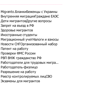
Migranto.Бланки
Беженцы с Украины
Внутренняя миграция
Граждане ЕАЭС
Дети мигрантов
Другие вопросы
Запрет на въезд в РФ
Здоровье мигрантов
Иностранные студенты
Миграционный учет
Налоги и взносы
Новости СНГ
Организованный набор
Патент на работу
Проверки ФМС России
РВП ВНЖ гражданство РФ
Работодатели для трудовых мигрантов
Работодатель-физлицо
Разрешение на работу
Реестр контролируемых лиц
СВО
Экзамены для мигрантов