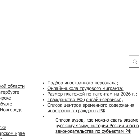
Подбор иностранного персонала;
кой области
Онлайн-школа трудового мигранта;
етербурге
Размер платежей по патентам на 2026 г.;
ирске
Гражданство РФ (онлайн-сервисы
);
нбурге
Список центров временного содержания
 Новгороде
иностранных граждан в РФ
Список вузов, где можно сдать экзам
русскому языку, истории России и осн
ске
законодательства по субъектам РФ
арском крае