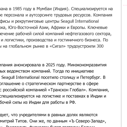
ована в 1985 году в Мумбаи (Индия). Специализируется на 
е персонала и аутсорсинге трудовых ресурсов. Компания 
исы и рекрутинговые центры Seagull International 
ока, Юго-Восточной Азии, Африки и Европы. Ключевые 
ечение рабочей силой компаний нефтегазового сектора, 
 и логистики, производства и гостиничного бизнеса. По 
ы на глобальном рынке в «Сигал» трудоустроили 300 
мпания анонсировала в 2025 году. Минэкономразвития 
ных ведомством компаний. Тогда по инициативе 
eagull International посетило столицу и Петербург. В 
соглашение о стратегическом партнерстве в сфере 
с российской компанией «Транскон Глобал». Компания, 
специализируется на логистике и поставках в Индии и 
бочей силы из Индии для работы в РФ.
едует, что учредителями в равных долях являются 
митрий Титов. Они же, по данным «Ъ Северо-Запад», 