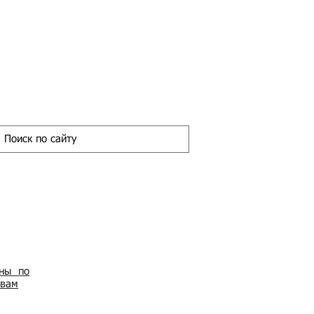
ены по
овам