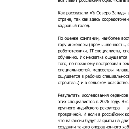
возглавят российский офис «Сигала
Как рассказали «Ъ Северо-Запад» 
стране, так как здесь сосредоточ
кадровый голод.
По оценке компании, наиболее вос
году инженеры (промышленность, с
робототехники, IT-специалисты, с
обучению. Их нехватка ощущается 
того, по-прежнему востребован рек
специальностей, медсестры, младш
ощущается в рабочих специальностя
строитель) и в сельском хозяйстве.
Результаты исследования сервисов
этих специалистов в 2026 году. Эк
крупного индийского рекрутера — 
прозрачной. И если в российских к
что вакансии будут закрыты на дл
создании такого операционного хаб