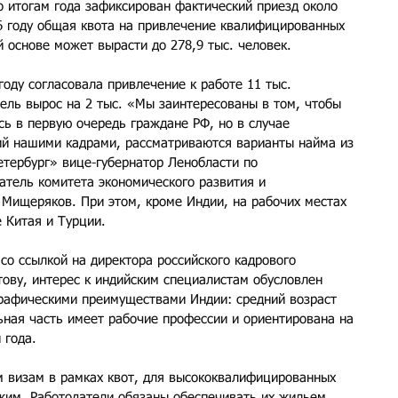
о итогам года зафиксирован фактический приезд около 
26 году общая квота на привлечение квалифицированных 
 основе может вырасти до 278,9 тыс. человек.
году согласовала привлечение к работе 11 тыс. 
тель вырос на 2 тыс. «Мы заинтересованы в том, чтобы 
сь в первую очередь граждане РФ, но в случае 
ий нашими кадрами, рассматриваются варианты найма из 
етербург» вице-губернатор Ленобласти по 
атель комитета экономического развития и 
 Мищеряков. При этом, кроме Индии, на рабочих местах 
 Китая и Турции.
со ссылкой на директора российского кадрового 
ову, интерес к индийским специалистам обусловлен 
графическими преимуществами Индии: средний возраст 
ьная часть имеет рабочие профессии и ориентирована на 
 года.
 визам в рамках квот, для высококвалифицированных 
жим. Работодатели обязаны обеспечивать их жильем, 