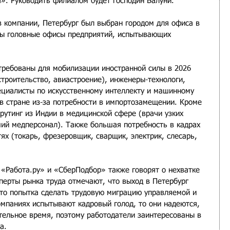
». Руководить филиалом будет господин Балуни. 
в компании, Петербург был выбран городом для офиса в 
ены головные офисы предприятий, испытывающих 
требованы для мобилизации иностранной силы в 2026 
троительство, авиастроение), инженеры-технологи, 
пециалисты по искусственному интеллекту и машинному 
в стране из-за потребности в импортозамещении. Кроме 
рутинг из Индии в медицинской сфере (врачи узких 
ий медперсонал). Также большая потребность в кадрах 
х (токарь, фрезеровщик, сварщик, электрик, слесарь, 
 «Работа.ру» и «СберПодбор» также говорят о нехватке 
сперты рынка труда отмечают, что выход в Петербург 
это попытка сделать трудовую миграцию управляемой и 
омпаниях испытывают кадровый голод, то они надеются, 
ительное время, поэтому работодатели заинтересованы в 
а. 