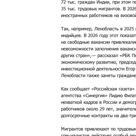
72 тыс. граждан Индии, при этом п
35 тыс. трудовых мигрантов. В 20
иностранных работников на визовой
Так, например, Ленобласть в 2025 
индийцев. В 2026 году этот показа
на свободные вакансии привлекали
невозможности заполнения ваканс
других стран»,— рассказал «РБК П
экономическому развитию, председ
инвестиционной деятельности Егор
Ленобласти также заняты граждане
Как сообщает «Российская газета» 
агентства «Синергия» Лидию Филат
нехваткой кадров в России и демо
работников около 29 лет, значител
долгосрочные контракты на два-три
Мигрантов привлекают по трудовым
специалистов действует особый ре