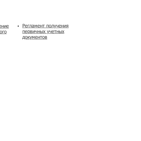
Регламент получения
ение
первичных учетных
ого
документов