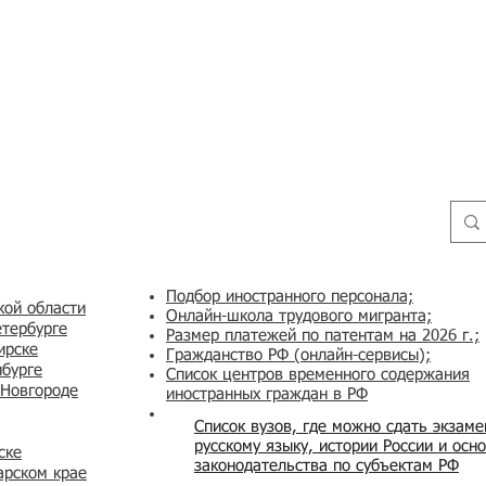
Подбор иностранного персонала;
кой области
Онлайн-школа трудового мигранта;
етербурге
Размер платежей по патентам на 2026 г.;
ирске
Гражданство РФ (онлайн-сервисы
);
нбурге
Список центров временного содержания
 Новгороде
иностранных граждан в РФ
Список вузов, где можно сдать экзам
русскому языку, истории России и осн
ске
законодательства по субъектам РФ
арском крае