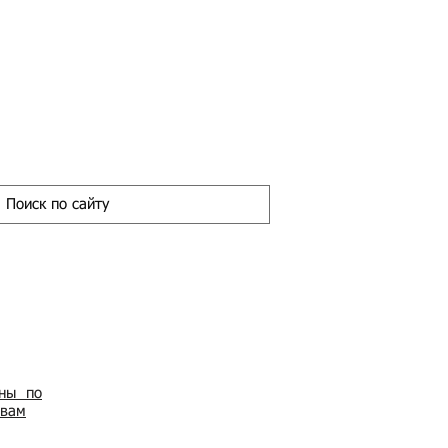
ены по
овам