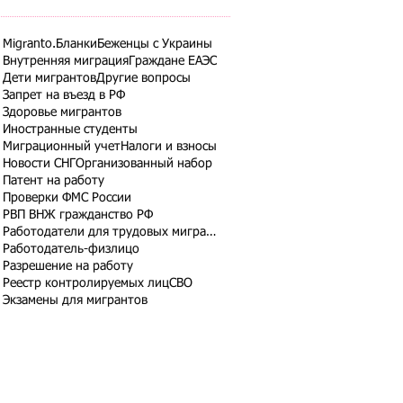
Migranto.Бланки
Беженцы с Украины
Внутренняя миграция
Граждане ЕАЭС
Дети мигрантов
Другие вопросы
Запрет на въезд в РФ
Здоровье мигрантов
Иностранные студенты
Миграционный учет
Налоги и взносы
Новости СНГ
Организованный набор
Патент на работу
Проверки ФМС России
РВП ВНЖ гражданство РФ
Работодатели для трудовых мигрантов
Работодатель-физлицо
Разрешение на работу
Реестр контролируемых лиц
СВО
Экзамены для мигрантов